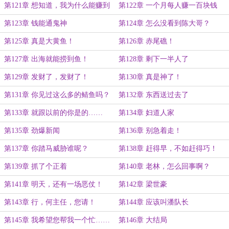
第121章 想知道，我为什么能赚到
第122章 一个月每人赚一百块钱
钱吗？
第123章 钱能通鬼神
第124章 怎么没看到陈大哥？
第125章 真是大黄鱼！
第126章 赤尾礁！
第127章 出海就能捞到鱼！
第128章 剩下一半人了
第129章 发财了，发财了！
第130章 真是神了！
第131章 你见过这么多的鲭鱼吗？
第132章 东西送过去了
第133章 就跟以前的你是的……
第134章 妇道人家
第135章 劲爆新闻
第136章 别急着走！
第137章 你踏马威胁谁呢？
第138章 赶得早，不如赶得巧！
第139章 抓了个正着
第140章 老林，怎么回事啊？
第141章 明天，还有一场恶仗！
第142章 梁世豪
第143章 行，何主任，您请！
第144章 应该叫潘队长
第145章 我希望您帮我一个忙……
第146章 大结局