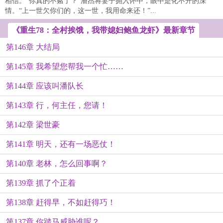
相信。“你真的不赌了？”潘杰将妻子拥入怀中，眼中是化不开的深
情。“上一世欠你们的，这一世，我用命来还！”...
《重生78：全村挨饿，我带媳妇鲍鱼龙虾》最新章节
第146章 大结局
第145章 我希望您帮我一个忙……
第144章 应该叫潘队长
第143章 行，何主任，您请！
第142章 梁世豪
第141章 明天，还有一场恶仗！
第140章 老林，怎么回事啊？
第139章 抓了个正着
第138章 赶得早，不如赶得巧！
第137章 你踏马威胁谁呢？