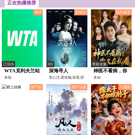
正在热播推荐
网球
恐怖片
现代都市
已完结
HD
更新全集
WTA克利夫兰站
深海寻人
神医不看病，你
第四日 格鲁比奇
未知
李心洁,梁洛施,张震,郭
又在乱看
未知
晓东,梁家辉,张震岳,
1-2王欣瑜
国产剧
国产动漫
AI漫剧
20250821