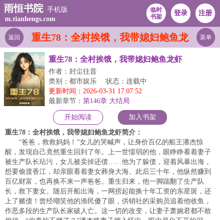
雨恒书院
手机版
临时
登录
注册
书架
m.tianhengs.com
重生78：全村挨饿，我带媳妇鲍鱼龙
返回
菜单
虾
重生78：全村挨饿，我带媳妇鲍鱼龙虾
作者：封尘往昔
类别：都市娱乐
状态：连载中
更新时间：2026-03-31 17:07:52
最新章节：
第146章 大结局
开始阅读
加入书架
重生78：全村挨饿，我带媳妇鲍鱼龙虾简介：
“爸爸，救救妈妈！”女儿的哭喊声，让身价百亿的船王潘杰惊
醒，发现自己竟然重生回到了年。上一世懦弱的他，眼睁睁看着妻子
被生产队长玷污，女儿被卖掉还债……他为了躲债，迎着风暴出海，
想要偷渡香江，却亲眼看着妻女葬身大海。此后三十年，他纵然赚到
百亿财富，也再换不来一声爸爸。重生归来，他一脚踹翻了生产队
长，救下妻女。随后开船出海，一网捞起能换十年工资的东星斑，还
上了赌债！曾经嘲笑他的渔民傻了眼，供销社的采购员追着他收鱼，
作恶多段的生产队长家破人亡。这一切的改变，让妻子萧婉君都不敢