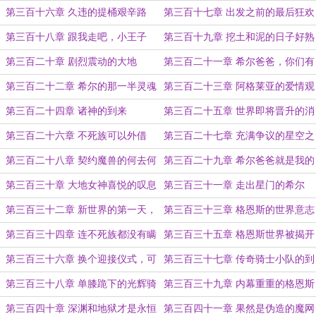
森
的危险
第三百十六章 久违的提桶艰辛路
第三百十七章 出发之前的最后狂欢
第三百十八章 跟我走吧，小王子
第三百十九章 挖土和泥的日子好熟
悉
第三百二十章 剧烈震动的大地
第三百二十一章 希尔爸爸，你们有
点像
第三百二十二章 希尔的那一半灵魂
第三百二十三章 阿格莱亚的爱情观
第三百二十四章 诸神的到来
第三百二十五章 世界即将晋升的消
息
第三百二十六章 不死族可以外借
第三百二十七章 充满争议的星空之
吗？
门
第三百二十八章 契约魔兽的何去何
第三百二十九章 希尔爸爸就是我的
从！
锚
第三百三十章 大地女神喜悦的叹息
第三百三十一章 走出星门的希尔
第三百三十二章 新世界的第一天，
第三百三十三章 格恩斯的世界意志
还是老本行
第三百三十四章 连不死族都没有瞒
第三百三十五章 格恩斯世界被揭开
过的希尔
的一角
第三百三十六章 换个迎接仪式，可
第三百三十七章 传奇骑士小队的到
以吗？
来
第三百三十八章 单膝跪下的光辉骑
第三百三十九章 内幕重重的格恩斯
士团！
第三百四十章 深渊和地狱才是永恒
第三百四十一章 果然是伪造的魔网