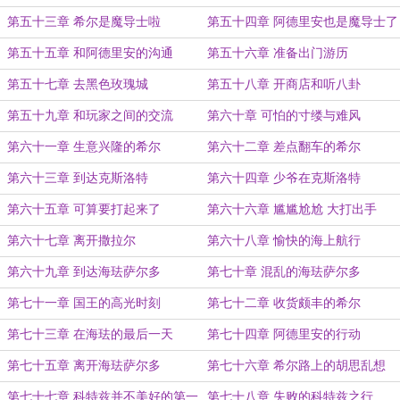
的玩家
第五十三章 希尔是魔导士啦
第五十四章 阿德里安也是魔导士了
第五十五章 和阿德里安的沟通
第五十六章 准备出门游历
第五十七章 去黑色玫瑰城
第五十八章 开商店和听八卦
第五十九章 和玩家之间的交流
第六十章 可怕的寸缕与难风
第六十一章 生意兴隆的希尔
第六十二章 差点翻车的希尔
第六十三章 到达克斯洛特
第六十四章 少爷在克斯洛特
第六十五章 可算要打起来了
第六十六章 尴尴尬尬 大打出手
第六十七章 离开撒拉尔
第六十八章 愉快的海上航行
第六十九章 到达海珐萨尔多
第七十章 混乱的海珐萨尔多
第七十一章 国王的高光时刻
第七十二章 收货颇丰的希尔
第七十三章 在海珐的最后一天
第七十四章 阿德里安的行动
第七十五章 离开海珐萨尔多
第七十六章 希尔路上的胡思乱想
第七十七章 科特兹并不美好的第一
第七十八章 失败的科特兹之行