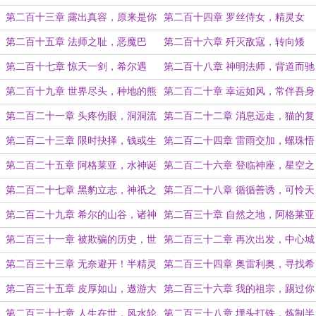
仇！
第二百十三章 露出真容，原来是你
第二百十四章 罗丝侍女，精灵女
王！
第二百十五章 法师之耻，恶魔巴
第二百十六章 歼灭敌寇，转向矮
布！
人！
第二百十七章 惊天一剑，希尔遇
第二百十八章 神明法师，背道而驰
刺！
第二百十九章 世界尽头，种地的熊
第二百二十章 幸运如风，常伴吾身
第二百二十一章 头疼伤眼，洞洞流
第二百二十二章 消息远走，猫的复
行
仇
第二百二十三章 限时抉择，钱或生
第二百二十四章 雷雨交加，螺珠悟
活？
风
第二百二十五章 阿格莱亚，水神诞
第二百二十六章 登临神座，星空之
生！
上
第二百二十七章 黑豹立志，神祇之
第二百二十八章 循循善诱，可怜天
路！
下父母心
第二百二十九章 希尔的山谷，诸神
第二百三十章 自然之地，阿格莱亚
祝福之地
的迷宫
第二百三十一章 被欺骗的历史，世
第二百三十二章 再次出发，中心城
界之心的秘密
之旅
第二百三十三章 无奈避开！半精灵
第二百三十四章 奥雷利奥，寻找希
王国的建立！
尔的睡觉之旅
第二百三十五章 皮厚如山，遨游大
第二百三十六章 我的祖宗，踢过你
海的大地之熊
的屁股
第二百三十七章 人生在世，风水轮
第二百三十八章 埋头打铁，炼制半