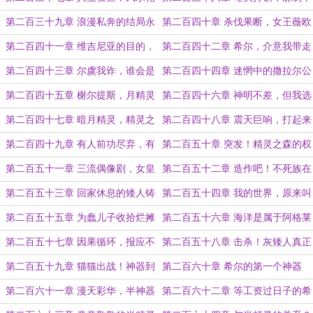
流转
神器的希尔
第二百三十九章 浪漫私奔的结局永
第二百四十章 杀伐果断，女王薇欧
远是仇杀
莱的成神之路开启
第二百四十一章 维吉尼亚的目的，
第二百四十二章 希尔，介意我带走
月精灵之主？
你的月树吗？
第二百四十三章 尔虞我诈，谁会是
第二百四十四章 迷惘中的撒拉尔公
最后的赢家？
爵
第二百四十五章 榭尔提斯，月精灵
第二百四十六章 神明不差，但我选
的诞生！
择魔法
第二百四十七章 暗月精灵，精灵之
第二百四十八章 震天巨响，打起来
森要分裂了吧？
的精灵之森
第二百四十九章 有人前功尽弃，有
第二百五十章 突发！精灵之森的权
人挑拨离间
力更迭
第二百五十一章 三流偶像剧，女皇
第二百五十二章 造作吧！不死族在
又换人
看着哪！
第二百五十三章 回家休息的矮人铸
第二百五十四章 我的世界，原来叫
造之神
特拉希尔
第二百五十五章 为蠢儿子收拾烂摊
第二百五十六章 海洋是属于阿格莱
子的科瑞隆
亚的！
第二百五十七章 因果循环，报应不
第二百五十八章 击杀！灰矮人真正
爽
的主子
第二百五十九章 猫猫出战！神器到
第二百六十章 希尔的第一个神器
手！
第二百六十一章 漫天彩华，半神器
第二百六十二章 等工资过日子的希