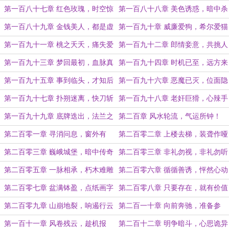
恶
镳
第一百八十七章 红色玫瑰，时空惊
第一百八十八章 美色诱惑，暗中杀
吓
机
第一百八十九章 金钱美人，都是虚
第一百九十章 威廉爱狗，希尔爱猫
无
第一百九十一章 桃之夭夭，痛失爱
第一百九十二章 郎情妾意，共挑人
猫
生
第一百九十三章 梦回最初，血脉真
第一百九十四章 时机已至，远方来
相
客
第一百九十五章 事到临头，才知后
第一百九十六章 恶魔已灭，位面隐
悔
现！
第一百九十七章 扑朔迷离，快刀斩
第一百九十八章 老奸巨猾，心辣手
麻
狠！
第一百九十九章 底牌迭出，法兰之
第二百章 风水轮流，气运所钟！
谜！
第二百零一章 寻消问息，窗外有
第二百零二章 上楼去梯，装聋作哑
耳？
第二百零三章 巍峨城堡，暗中传奇
第二百零三章 非礼勿视，非礼勿听
第二百零五章 一脉相承，朽木难雕
第二百零六章 循循善诱，怦然心动
第二百零七章 盆满钵盈，点纸画字
第二百零八章 只要存在，就有价值
第二百零九章 山崩地裂，响遏行云
第二百一十章 向前奔驰，准备参
战！
第一百十一章 风卷残云，趁机报
第二百十二章 明争暗斗，心思诡异