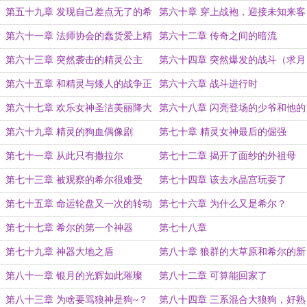
狗
第五十九章 发现自己差点无了的希
第六十章 穿上战袍，迎接未知来客
尔
第六十一章 法师协会的蠢货爱上精
第六十二章 传奇之间的暗流
灵了
第六十三章 突然袭击的精灵公主
第六十四章 突然爆发的战斗（求月
票~~~~）
第六十五章 和精灵与矮人的战争正
第六十六章 战斗进行时
式开启
第六十七章 欢乐女神圣洁美丽降大
第六十八章 闪亮登场的少爷和他的
地
朋友
第六十九章 精灵的狗血偶像剧
第七十章 精灵女神最后的倔强
第七十一章 从此只有撒拉尔
第七十二章 揭开了面纱的外祖母
第七十三章 被观察的希尔很难受
第七十四章 该去水晶宫玩耍了
第七十五章 命运轮盘又一次的转动
第七十六章 为什么又是希尔？
第七十七章 希尔的第一个神器
第七十八章
第七十九章 神器大地之盾
第八十章 狼群的大草原和希尔的新
魔法
第八十一章 银月的光辉如此璀璨
第八十二章 可算能回家了
第八十三章 为啥要骂狼神是狗~？
第八十四章 三系混合大狼狗，好熟