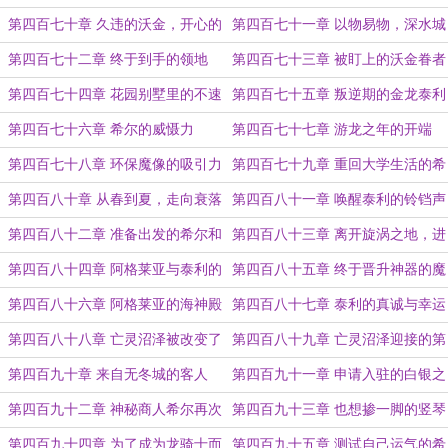
可就不怕了
第四百七十章 久违的沃金，开心的
第四百七十一章 以物易物，深水城
复仇
的诚意
第四百七十二章 终于到手的领地
第四百七十三章 被盯上的沃金眷者
第四百七十四章 花园别墅里的不速
第四百七十五章 叛逆期的金龙泰利
之客
维尔加斯
第四百七十六章 希尔的威慑力
第四百七十七章 游龙之年的开端
第四百七十八章 环保魔像的吸引力
第四百七十九章 重回大学生活的希
尔
第四百八十章 从春到夏，走向衰落
第四百八十一章 唤醒泰利的铃铛声
的巨龙
第四百八十二章 准备出发的希尔和
第四百八十三章 离开旋涡之地，进
泰利
入亡灵沼泽
第四百八十四章 阿格莱亚与泰利的
第四百八十五章 终于晋升神器的魔
初见
法书
第四百八十六章 阿格莱亚的海神殿
第四百八十七章 泰利的真诚与幸运
第四百八十八章 亡灵沼泽被改变了
第四百八十九章 亡灵沼泽迎接的第
的未来
一波客人
第四百九十章 来自无冬城的客人
第四百九十一章 申请入驻的白银之
盾骑士团
第四百九十二章 神秘商人希尔再次
第四百九十三章 也想掺一脚的竖琴
上线
手
第四百九十四章 为了成为龙骑士而
第四百九十五章 测试自己运气的希