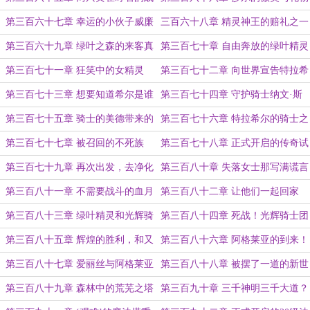
斗
第三百六十七章 幸运的小伙子威廉
三百六十八章 精灵神王的赔礼之一
第三百六十九章 绿叶之森的来客真
第三百七十章 自由奔放的绿叶精灵
的很不同
第三百七十一章 狂笑中的女精灵
第三百七十二章 向世界宣告特拉希
尔诸神的到来！
第三百七十三章 想要知道希尔是谁
第三百七十四章 守护骑士纳文·斯
的绿叶精灵（给世间核平的万赏红包
宾塞
第三百七十五章 骑士的美德带来的
第三百七十六章 特拉希尔的骑士之
加更）
其他神术
路再也不是残缺的了
第三百七十七章 被召回的不死族
第三百七十八章 正式开启的传奇试
炼
第三百七十九章 再次出发，去净化
第三百八十章 失落女士那写满谎言
整个格恩斯！
与背叛的裙角
第三百八十一章 不需要战斗的血月
第三百八十二章 让他们一起回家
之国
吧！
第三百八十三章 绿叶精灵和光辉骑
第三百八十四章 死战！光辉骑士团
士团的到来
的选择
第三百八十五章 辉煌的胜利，和又
第三百八十六章 阿格莱亚的到来！
在补天的索利尔斯
第三百八十七章 爱丽丝与阿格莱亚
第三百八十八章 被摆了一道的新世
的相会
界之行
第三百八十九章 森林中的荒芜之塔
第三百九十章 三千神明三千大道？