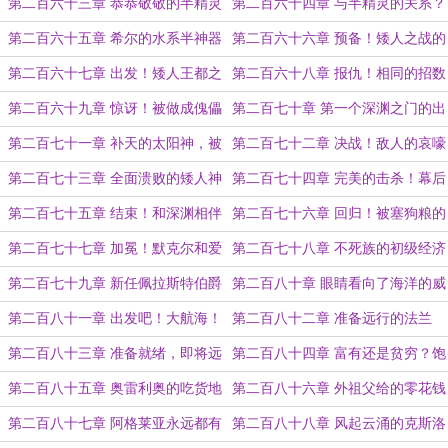
出现！
尔
第二百六十三章 恭恭敬敬的半精灵
第二百六十四章 与半精灵的关系？
使团
别打死就行
第二百六十五章 希尔的水系半神器
第二百六十六章 预备！矮人之战的
开始
第二百六十七章 出发！矮人王都之
第二百六十八章 报仇！相同的招数
外
只是来送死！
第二百六十九章 惊讶！被做成傀儡
第二百七十章 第一个深渊之门的出
的金矮人！
现
第二百七十一章 补天的太阳神，被
第二百七十二章 决战！敌人的哀嚎
拦截的矮人船！
永远都值得庆祝
第二百七十三章 全面溃败的矮人神
第二百七十四章 完美的击杀！幕后
系
黑手！
第二百七十五章 结束！和深渊相伴
第二百七十六章 回归！被塞狗粮的
的未来
希尔
第二百七十七章 加冕！默克尔和爱
第二百七十八章 不死族的初级经济
丽丝的王者之路
战
第二百七十九章 新任佩拉斯特伯爵
第二百八十章 眼睛看向了海洋的威
的出现
廉
第二百八十一章 出发吧！大航海！
第二百八十二章 准备远行的法兰
第二百八十三章 准备就绪，即将远
第二百八十四章 富有还是贫穷？饱
行的希尔
受刺激的希尔
第二百八十五章 奥雷利奥的吃货地
第二百八十六章 外祖父给的零花钱
图
第二百八十七章 阿格莱亚永远都有
第二百八十八章 风起云涌的克斯洛