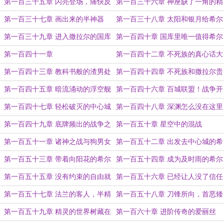
量
银月女神的一丝裙角
第一百三十五章 闪亮登场，痛快反
第一百三十六章 神座缺了一角的精
击的银月女神
灵神王（为绝世天师的盟主加更一）
第一百三十七章 画出来的半神器
第一百三十八章 太阳和银月给希尔
的赚钱机会
第一百三十九章 进入撒拉尔的国库
第一百四十章 国库里唯一值得希尔
（为绝世天师的盟主加更二）
重视的东西
第一百四十一章
第一百四十二章 不死族的真心话大
冒险
第一百四十三章 教科书般的渣男处
第一百四十四章 不死族和撒拉尔贵
理方式
族们殊途同归的婚姻观
第一百四十五章 暗流涌动的浮空舰
第一百四十六章 百城联盟！战争开
队（为绝世天师盟主加更之四）
始了！
第一百四十七章 轻松破灭的中心城
第一百四十八章 深渊怎么没在这里
开个门？（为绝世天师盟主加更之
第一百四十九章 底牌频出的战争之
第一百五十章 星空中的混战
五）
始
第一百五十一章 诸神之战与狗男女
第一百五十二章 出发去中心城的希
尔
第一百五十三章 带着向阳花的希尔
第一百五十四章 成为及时雨的希尔
（为绝世天师盟主加更第六章）
第一百五十五章 没有约束的自由就
第一百五十六章 已经让人没了信任
是犯罪
的威廉（为绝世天师盟主加更之七）
第一百五十七章 法兰的客人，半精
第一百五十八章 刀锋所向，首恶矮
灵德鲁伊薇欧莱
人
第一百五十九章 精灵的世界树藏在
第一百六十章 进阶传奇的爱丽丝