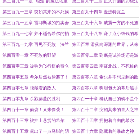
第三百九十一章 ‘艰难’的魔法塔重
第三百九十二章 正式开启的20级法
建之路
师生活
第三百九十三章 突如其来的不死族
第三百九十四章 走进特瓦兰
消息
第三百九十五章 雷耶斯城的拍卖会
第三百九十六章 威震一方的不死族
第三百九十七章 并不适合希尔的拍
第三百九十八章 赚了点小钱钱的希
卖会
尔
第三百九十九章 再见不死族，法兰
第四百章 滑落向深渊的世界，从来
家的大熊
不无辜
第四百零一章 不死族的野望
第四百零二章 到底是试验场还是游
乐园？
第四百零三章 被称为飞行棋的费仑
第四百零四章 南征北战，不死族的
瑞尔
征服之旅
第四百零五章 希尔居然被偷袭了！
第四百零六章 希尔并不想见到的敌
人
第四百零七章 隐藏着的敌人
第四百零八章 狗胆包天的幕后黑手
第四百零九章 杀戮藤蔓的胜利
第四百一十章 确认自己的确不是个
法师的希尔
第四百十一章 偷袭！又来偷袭！
第四百十二章 突如其来的兽人之神
第四百十三章 被挂上悬赏的希尔
第四百十四章 拥抱着自由的希尔
第四百十五章 露出了一点马脚的阴
第四百十六章 隐藏着的暴政之神