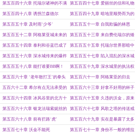
序
第五百四十六章 托瑞尔诸神的不满
第五百四十七章 爱丽丝的信和礼物
与怒火
第五百四十八章 诱拐兰森德尔
第五百四十九章 暗地里顺势而为的
希尔
第五百五十章 及时雨‘少爷’
第五百五十一章 自我欺骗的林恩
第五百五十二章 阿格莱亚城未来的
第五百五十三章 来自费伦瑞尔的矮
规划
人和侏儒
第五百五十四章 泰利和谷蓝巴成了
第五百五十五章 托瑞尔世界那暗中
球友
的杀机
第五百五十六章 深水城传来的爆炸
第五百五十七章 陷入混乱的深水城
声
第五百五十八章 能打谁要BB啊！
第五百五十九章 深水城里的执法权
第五百六十章 ‘老年散打王’的拳头
第五百六十一章 阿格莱亚的归去
五百六十二章 希尔有点无法承受的
第五百六十三章 好拿不好用的杯子
宝物
该怎么办
第五百六十四章 冰风谷里的北方十
第五百六十五章 久违的沃金，原来
镇
在这里
第五百六十六章 银龙法瑞索妮丝的
第五百六十七章 风歌之塔的传送戒
平板
指
第五百六十八章 前有拦路‘虎’
第五百六十九章 实在是暴露了太多
的希尔
第五百七十章 沃金不能死
第五百七十一章 身份不一般的维拉