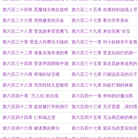
雕像
军
第六百二十四章 恶魔领主格拉兹特
第六百二十五章 在僵持的战场上寻
的激烈反应
找机会
第六百二十六章 突然爆发的沃金
第六百二十七章 希尔非常喜欢
的‘迎宾使者’
第六百二十八章 受龙政务官安雁飞
第六百二十九章 来自安家‘珍宝
的尴尬
楼’的掌柜
第六百三十章 受龙人对费伦大陆的
第六百三十一章 对小妖精并不友善
怨念所在
的受龙
第六百三十二章 准备去海东省的希
第六百三十三章 受龙自由行的第一
尔
站，仁和
第六百三十四章 受龙帝国那暗中涌
第六百三十五章 莫名其妙来送死的
动的波涛
人
第六百三十六章 坍塌的珍宝楼
第六百三十七章 只能说实话的日子
好痛苦啊!
第六百三十八章 兜兜转转又是散塔
第六百三十九章 到处打洞的林家
林
第六百四十章 ‘万人坑’的出现
第六百四十一章 奇特的封魔法阵
第六百四十二章 提前被打开的洞穴
第六百四十三章 无尽雷霆，清扫黑
暗
第六百四十四章 仁和城之变
第六百四十五章 无法再忍耐的希尔
第六百四十六章 被请离的希尔
第六百四十七章 迎宾岛的贵宾拍卖