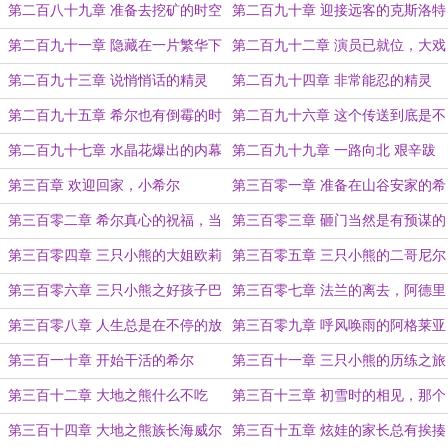
骚操作
特
第二百八十九章 准备去挖矿的时空
第二百九十章 迎接远客的克斯洛特
之神与威廉
第二百九十一章 隐藏在一片繁华下
第二百九十二章 演员已就位，大戏
的暗流涌动
即将开演
第二百九十三章 说悄悄话的精灵
第二百九十四章 非常能忍的精灵
第二百九十五章 希尔也有倒霉的时
第二百九十六章 这个传送到底是不
候
是幸运？
第二百九十七章 水晶花爆出的内幕
第二百九十九章 一路向北 艰辛跋
涉
第三百章 欢迎回家，小希尔
第三百零一章 准备在山谷安家的希
尔
第三百零二章 希尔真心的祝福，当
第三百零三章 砸门当然是有预谋的
然会有效果
啊！
第三百零四章 三只小熊的大姐欧莉
第三百零五章 三只小熊的二哥尼尔
安娜
斯
第三百零六章 三只小熊之好孩子巴
第三百零七章 法兰的离去，阿德里
基
安的传奇之路
第三百零八章 人生总是在不停的放
第三百零九章 呼风唤雨的阿格莱亚
弃
第三百一十章 开始干活的希尔
第三百十一章 三只小熊的历练之旅
第三百十二章 大地之熊什么不吃
第三百十三章 初雪时的相见，那个
啊！
熟悉的身影
第三百十四章 大地之熊族长海威尔
第三百十五章 炫娃的家长总有挨揍