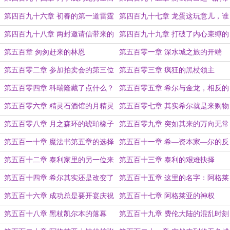
来的竖琴手们
尔
第四百九十六章 初春的第一道雷霆
第四百九十七章 龙蛋这玩意儿，谁
爱养谁养去吧！
第四百九十八章 两封邀请信带来的
第四百九十九章 打破了内心束缚的
疑惑
希尔
第五百章 匆匆赶来的林恩
第五百零一章 深水城之旅的开端
第五百零二章 参加拍卖会的第三位
第五百零三章 疯狂的黑杖领主
同行者
第五百零四章 科瑞隆藏了点什么？
第五百零五章 希尔与金龙，相反的
金钱观
第五百零六章 精灵石酒馆的月精灵
第五百零七章 其实希尔就是来购物
的
第五百零八章 月之森环的琥珀橡子
第五百零九章 突如其来的万向无常
牌
第五百一十章 魔法书第五章的选择
第五百十一章 希—资本家—尔的反
击
第五百十二章 泰利家里的另一位来
第五百十三章 泰利的艰难抉择
客
第五百十四章 希尔其实还是改变了
第五百十五章 这里的名字：阿格莱
一点事
亚！
第五百十六章 成功总是要开宴庆祝
第五百十七章 阿格莱亚的神权
的
第五百十八章 黑杖凯尔本的落幕
第五百十九章 费伦大陆的混乱时刻