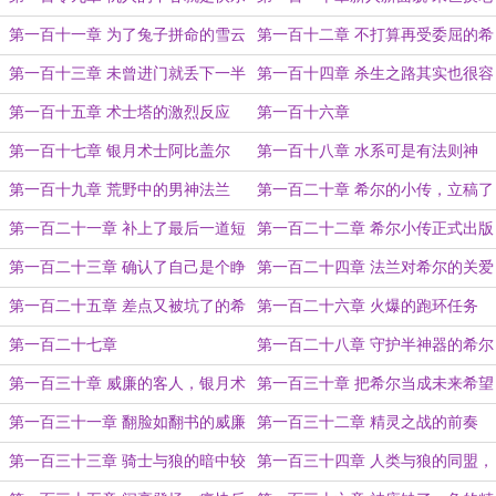
的源泉
板
第一百十一章 为了兔子拼命的雪云
第一百十二章 不打算再受委屈的希
峰
尔
第一百十三章 未曾进门就丢下一半
第一百十四章 杀生之路其实也很容
命的协会特使
易
第一百十五章 术士塔的激烈反应
第一百十六章
第一百十七章 银月术士阿比盖尔
第一百十八章 水系可是有法则神
的！
第一百十九章 荒野中的男神法兰
第一百二十章 希尔的小传，立稿了
第一百二十一章 补上了最后一道短
第一百二十二章 希尔小传正式出版
板的时空神系
了
第一百二十三章 确认了自己是个睁
第一百二十四章 法兰对希尔的关爱
眼瞎的希尔
第一百二十五章 差点又被坑了的希
第一百二十六章 火爆的跑环任务
尔（秦风abc的万赏加更）
第一百二十七章
第一百二十八章 守护半神器的希尔
第一百三十章 威廉的客人，银月术
第一百三十章 把希尔当成未来希望
士巴伦西亚
的术士们
第一百三十一章 翻脸如翻书的威廉
第一百三十二章 精灵之战的前奏
第一百三十三章 骑士与狼的暗中较
第一百三十四章 人类与狼的同盟，