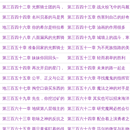
的敌人
第三百四十二章 光辉骑士团的马，
第三百四十三章 战火纷飞中的马厩
真的有问题吗？
表演
第三百四十四章 名叫贝基的马是男
第三百四十五章 伤害到自己的好奇
是女？
心
地三百四十六章 你的希尔是特拉希
第三百四十七章 油画的作用很多
尔的希尔吗？
啊！
第三百四十八章 八面漏风的光辉骑
第三百四十九章 城墙上的战斗，寒
士团
冬之戒的威力！
第三百五十章 准备回家的光辉骑士
第三百五十一章 为不死族指路的美
团
女
第三百五十二章 妹妹你回回头~
第三百五十三章 轻而易举的胜利
第三百五十四章 再次开启的星门，
第三百五十四章 未来的路一起走
突如其来的归人
吧！
第三百五十五章 公平、正义与公正
第三百五十六章 寻找魔鬼的指挥官
地三百五十七章 掏空口袋买东西的
第三百五十八章 魔法之神的对手是
希尔~
哪位？
第三百五十九章 先生，你挖过矿的
第三百六十章 其实也可以招来海洋
吧？
的希尔
第三百六十一章 地狱第八层领主的
第三百六十二章 研究魔网必然会引
出现
出来的存在
第三百六十三章 歌咏之神的反抗之
第三百六十四章 配合着上演勇者之
路
战的魔鬼大君
第三百六十五章 两只黄雀盯着的战
第三百六十六章 莎尔的微笑与礼物