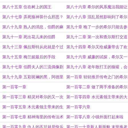
悉的味道
第八十五章 住在树上的国王
第八十六章 希尔的风系魔法我能让
人去学吗？
第八十七章 弄死狼神算什么邪恶？
第八十八章 混乱居然影响到了希尔
第八十九章 熟人的消息，伯爵的麻
第九十章 晚了一步的希尔只能去参
烦
加葬礼了
第九十一章 死出花儿来的伯爵
第九十二章 第一次和查尔斯打交道
第九十三章 佩拉斯特从此就是个过
第九十四章 希尔又给威廉带去了欢
去了
乐
第九十五章 梅兰妮最后的手段
第九十六章 威廉的试探，希尔又一
次过关了
第九十七章 伯爵夫人的三流偶像剧
第九十八章 老年散打王的狼獾，会
好像没人信
逼疯多少人？
第九十九章 五彩斑斓的黑，阿德里
第一百章 轻轻推开传奇之门的希尔
安对威廉的愤怒
第一百零一章
第一百零二章 做了两手准备的希尔
第一百零三章 精灵对希尔的又一次
第一百零四章 水元素领主带来的大
出手
雪
第一百零五章 木元素领主带来的生
第一百零六章
机勃勃
第一百零七章 精神海里的传奇法术
第一百零八章 小镇外面打起来啦
第一百零九章 仇人的不甘就是快乐
第一百一十章新人新面貌 末世换老