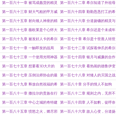
哪里了？（为绝世天师盟主加更之
第一百六十一章 被骂成蠢货的精灵
第一百六十二章 希尔知道了外祖母
八）
的到来
第一百六十三章 财大气粗的甲方威
第一百六十四章 勤勤恳恳打工的希
廉
尔（为绝世天师加更之九）
第一百六十五章 射向矮人神座的精
第一百六十六章 分道扬镳的精灵与
灵神箭
矮人
第一百六十七章 薇欧莱是个心怀大
第一百六十八章 希尔还是个未成年
志的半精灵
呢！
第一百六十九章 被发好人卡的希尔
第一百七十章 希尔是十世善人转世
很郁闷（为绝世天师盟主加更之十）
吧？
第一百七十一章 一触即发的战局
第一百七十二章 试探着伸爪的希尔
（为838771712万赏加更）
第一百七十三章 一个使用光明神器
第一百七十四章 银月与威廉的合作
的邪恶神祇
很惊艳
第一百七十五章 想要看3D大片的
第一百七十六章 看热闹的德鲁伊变
希尔
成了热闹
第一百七十七章 压倒法师协会的最
第一百七十八章 对矮人的灭国之战
后一根稻草
第一百七十九章 释放自然祝福的希
第一百八十章 分手的情人不如狗
尔引人觊觎了
第一百八十一章 撒拉尔的贵族在行
第一百八十二章 规则之内，无所不
动
能
第一百八十三章 中心之城的奇特建
第一百八十四章 人不如豹，徒呼奈
筑方式
何
第一百八十五章 愤怒之火，燃尽邪
第一百八十六章 故人心变，分道扬