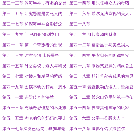
术了
第三十三章 深海半神，有趣的交易
第三十四章 那只惊艳众人的母猪
（给花鬼大君的万赏加更）
第三十五章 研究恶魔是要死人的
第三十六章 希尔无法直视的美人计
第三十七章 和深海半神合影留念
第三十八章
第三十九章 门户洞开 深渊之门
第四十章 引起轰动的魅魔
第四十一章 第一个背叛者的出现
第四十二章 幕后黑手与美色祸人
第四十三章 时空长河 击碎星空
第四十四章 平安归来的阿德里安
第四十五章 外交会议，矮人与精灵
第四十六章 来诱惑威廉的精灵公主
的到来
第四十七章 对矮人和精灵的愤怒
第四十八章 想让希尔去觐见的精灵
第四十九章 图谋不轨的精灵，滴水
第五十章 蠢蠢欲动的矮人，坚如磐
不漏的领地
石的山谷
第五十一章 进阶传奇的法兰
第五十二章 希尔山谷里的第一位传
奇
第五十三章 充满奇思怪想的不死族
第五十四章 要来其他国家的玩家
了？
第五十五章 杰克的爸爸妈妈也要走
第五十六章 公爵与公爵夫人？
啦（给绝世天师的万赏加更）
第五十七章深渊已远去，狐狸与老
第五十八章 世界保佑了撒拉尔