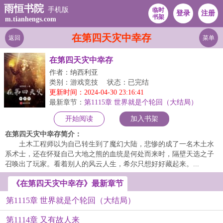
雨恒书院
手机版
临时
登录
注册
书架
m.tianhengs.com
在第四天灾中幸存
返回
菜单
在第四天灾中幸存
作者：纳西利亚
类别：游戏竞技
状态：已完结
更新时间：2024-04-30 23:16:41
最新章节：
第1115章 世界就是个轮回（大结局）
开始阅读
加入书架
在第四天灾中幸存简介：
土木工程师以为自己转生到了魔幻大陆，悲惨的成了一名木土水
系术士，还在怀疑自己大地之熊的血统是何处而来时，隔壁天选之子
召唤出了玩家。看着别人的风云人生，希尔只想好好藏起来。...
《在第四天灾中幸存》最新章节
第1115章 世界就是个轮回（大结局）
第1114章 又有故人来