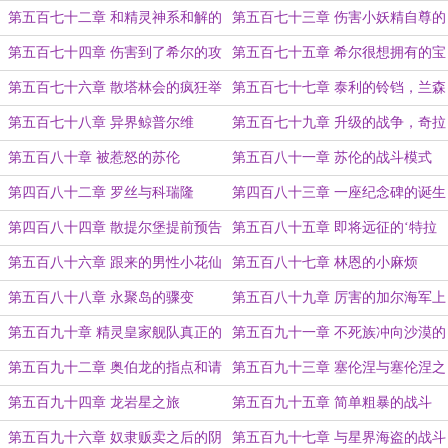
第五百七十二章 和精灵神系和解的
第五百七十三章 伤害小妖精自尊的
兰森德尔
职业
第五百七十四章 伤害到了希尔的攻
第五百七十五章 希尔很想拥有的宝
击
物
第五百七十六章 散塔林会的疯狂举
第五百七十七章 泰利的铃铛，兰森
动
德尔的羽毛
第五百七十八章 异界鲸普尔维
第五百七十九章 升级的战争，奇拉
沙尔玫瑰
第五百八十章 被惹怒的苏伦
第五百八十一章 苏伦的战斗模式
第四百八十二章 罗丝与科瑞隆
第四百八十三章 一座纪念碑的诞生
第四百八十四章 散提尔堡提前预告
第五百八十五章 即将远征的‘特拉
的灭亡
希尔精灵’
第五百八十六章 跟来的男性小花仙
第五百八十七章 林恩的小麻烦
第五百八十八章 永聚岛的骤变
第五百八十九章 厉害的加尔海军上
将
第五百九十章 精灵皇家舰队真正的
第五百九十一章 不死族冲向沙漠的
目的地
先锋部队（给书丛9527东方的盟主加
第五百九十二章 奥伯龙的指点和请
第五百九十三章 塞伦涅与塞伦涅之
更）
求
泪
第五百九十四章 龙岩星之旅
第五百九十五章 简单粗暴的战斗
第五百九十六章 奴隶贩卖之后的阴
第五百九十七章 与星界海盗的战斗