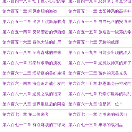
会
第六百四十八章 动了点小心思的希
第六百四十九章 总算来了有点价值
尔
的鱼
第六百五十章 闻风丧胆的海盗
第六百五十一章 太阳神系的高等神
器
第六百五十二章 出发！跳舞海豚湾
第六百五十三章 自寻死路的安博里
第六百五十四章 突然袭击的伊西鳐
第六百五十五章 旅途告一段落的希
鱼
尔
第六百五十六章 费伦大陆的乱局
第六百五十七章 无聊的威廉
第六百五十八章 至高森林的未来
第五百五十九章 可能会出现的敌人
第六百六十章 找泰利求助的朋友
第六百六十一章 恶魔牧师真的来了
第六百六十二章 塔斯庭的美好生活
第六百六十三章 骗狗的完美光头
第六百六十四章 海盗追击战引发的
第六百六十五章 林恩那身份神秘的
幕后闹剧
父亲
第六百六十六章 恶魔之战的结束
第六百六十七章 托瑞尔世界的动乱
第六百六十八章 世界重组后的阿格
第六百六十九章 谁是第一位？
莱亚城
第六百七十章 第二位来客
第六百七十一章 连着来的邻居们
第六百七十二章 有点麻烦的古绿龙
第六百七十三章 丰厚的战利品