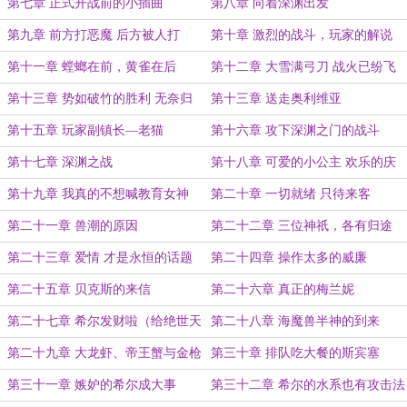
第七章 正式开战前的小插曲
第八章 向着深渊出发
第九章 前方打恶魔 后方被人打
第十章 激烈的战斗，玩家的解说
第十一章 螳螂在前，黄雀在后
第十二章 大雪满弓刀 战火已纷飞
第十三章 势如破竹的胜利 无奈归
第十三章 送走奥利维亚
家的希尔
第十五章 玩家副镇长—老猫
第十六章 攻下深渊之门的战斗
第十七章 深渊之战
第十八章 可爱的小公主 欢乐的庆
功会
第十九章 我真的不想喊教育女神
第二十章 一切就绪 只待来客
第二十一章 兽潮的原因
第二十二章 三位神祇，各有归途
第二十三章 爱情 才是永恒的话题
第二十四章 操作太多的威廉
第二十五章 贝克斯的来信
第二十六章 真正的梅兰妮
第二十七章 希尔发财啦（给绝世天
第二十八章 海魔兽半神的到来
师的万赏加更）
第二十九章 大龙虾、帝王蟹与金枪
第三十章 排队吃大餐的斯宾塞
鱼
第三十一章 嫉妒的希尔成大事
第三十二章 希尔的水系也有攻击法