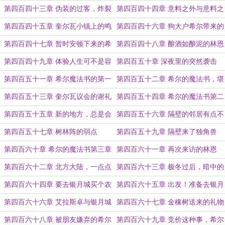
小麻烦
不舒服
第四百四十三章 伪装的过客，炸裂
第四百四十四章 意料之外与意料之
的星门
中
第四百四十五章 奎尔瓦小镇上的鸣
第四百四十六章 狗大户希尔带来的
鹿酒馆
困扰
第四百四十七章 暂时安顿下来的希
第四百四十八章 酿酒如酿泥的林恩
尔
第四百四十九章 体验人生可不是容
第四百五十章 深夜里的突然袭击
易事
第四百五十一章 希尔魔法书的第一
第四百五十二章 希尔的魔法书，堪
步
比神器的存在
第四百五十三章 奎尔瓦议会的谢礼
第四百五十四章 希尔的魔法书第二
章
第四百五十五章 新的地方，总是会
第四百五十六章 隔壁的邻居有点不
有试探的手
对劲
第四百五十七章 树林阵的弱点
第四百五十九章 隔壁来了独角兽
第四百六十章 希尔的魔法书第三章
第四百六十一章 再次来访的林恩
第四百六十二章 北方大陆，一点点
第四百六十三章 极冬过后，暗中的
展现的真实
涌动
第四百六十四章 要去银月城买个农
第四百六十五章 出发！准备去银月
场吗？
城花钱的希尔
第四百六十六章 艾拉斯卓与银月城
第四百六十七章 金橡树送来的礼物
的印记
第四百六十八章 被朋友嫌弃的希尔
第四百六十九章 竞价这种事，希尔