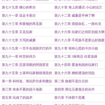
天
第七十九章 糟心的希尔
第八十章 海上的通话 小心的法兰
第八十一章 送走卡塞尔
第八十二章 威廉是半神了啊
第八十三章 和曼顿的再见面
第八十三章 摆脱杂乱，一路向北
第八十五章 又见玩家
第八十六章 玩家们之间区别挺大啊
第八十七章 欠骂的威廉
第八十八章 不死族不是那么好挑拨
的
第八十九章 一言不合就能开打的不
第九十章 很有心思的卡尔小姐
死族
第九十一章 时空的伟力
第九十二章 3座商店 任君选择
第九十三章 态度强硬的阿德里安
第九十四章 爱凑热闹的玩家们
第九十五章 土著和玩家都很满意的
第九十六章 糟糕透顶的消息
开始
第一章 科特兹、海珐萨尔多和撒拉
第二章 旗都不是白立的
尔联合王国成立了
第三章 有条不紊的战斗场面
第四章 两位元素领主的合作
第五章 玩崩了的战术
第六章 干掉那个恶魔