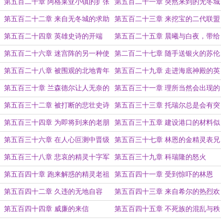
（给秦风abc的加更）
第五百二十章 阿格莱亚小镇的扩张
第五百二十一章 突然来到的无冬城
王子
第五百二十二章 来自无冬城的求助
第五百二十三章 来挖宝的二代联盟
团
第五百二十四章 英雄史诗的开端
第五百二十五章 晨曦与白夜，带给
希尔的忧郁
第五百二十六章 迷宫阵的另一种使
第二百二十七章 随手送银火的苏伦
用方式
第五百二十八章 被围观的北地青年
第五百二十九章 走进海底神殿的英
英雄团
雄们
第五百三十章 兰森德尔让人无奈的
第五百三十一章 理所当然会出现的
劝告
巴尔
第五百三十二章 被打断的悲壮史诗
第五百三十三章 托瑞尔总是会有突
如其来的客人
第五百三十四章 为即将到来的老朋
第五百三十五章 建设港口的材料似
友们做点准备吧！
乎吓到人了
第五百三十六章 在人心叵测中晋级
第五百三十七章 林恩的金精灵表兄
的术士
弟
第五百三十八章 悲哀的精灵十字军
第五百三十九章 科瑞隆的怒火
第五百四十章 跑来解惑的精灵老祖
第五百四十一章 受到惊吓的林恩
宗
第五百四十二章 久违的无地自容
第五百四十三章 来自希尔的热烈欢
迎
第五百四十四章 威廉的来信
第五百四十五章 不死族的混乱与秩