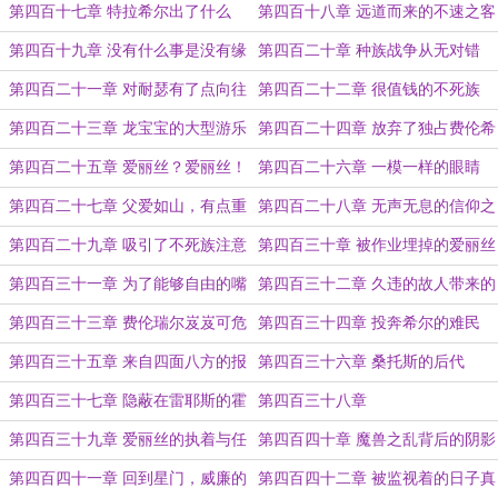
谋家
第四百十七章 特拉希尔出了什么
第四百十八章 远道而来的不速之客
事？
第四百十九章 没有什么事是没有缘
第四百二十章 种族战争从无对错
由的
第四百二十一章 对耐瑟有了点向往
第四百二十二章 很值钱的不死族
的希尔
第四百二十三章 龙宝宝的大型游乐
第四百二十四章 放弃了独占费伦希
场
尔的威廉
第四百二十五章 爱丽丝？爱丽丝！
第四百二十六章 一模一样的眼睛
第四百二十七章 父爱如山，有点重
第四百二十八章 无声无息的信仰之
毒
第四百二十九章 吸引了不死族注意
第四百三十章 被作业埋掉的爱丽丝
力的火发信徒
第四百三十一章 为了能够自由的嘴
第四百三十二章 久违的故人带来的
贱，我们愿意付出生命！
欢笑
第四百三十三章 费伦瑞尔岌岌可危
第四百三十四章 投奔希尔的难民
的未来
第四百三十五章 来自四面八方的报
第四百三十六章 桑托斯的后代
复
第四百三十七章 隐蔽在雷耶斯的霍
第四百三十八章
根家族
第四百三十九章 爱丽丝的执着与任
第四百四十章 魔兽之乱背后的阴影
性
第四百四十一章 回到星门，威廉的
第四百四十二章 被监视着的日子真