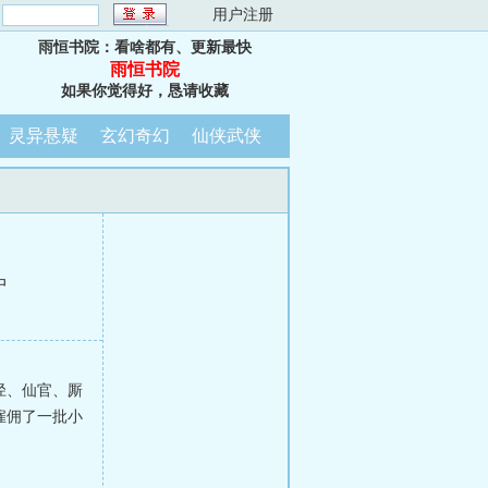
：
用户注册
雨恒书院：看啥都有、更新最快
雨恒书院
如果你觉得好，恳请收藏
灵异悬疑
玄幻奇幻
仙侠武侠
中
径、仙官、厮
雇佣了一批小