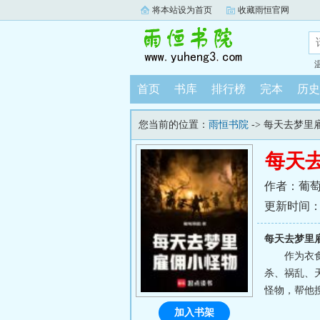
将本站设为首页
收藏雨恒官网
首页
书库
排行榜
完本
历史
您当前的位置：
雨恒书院
-> 每天去梦里
每天
作者：葡
更新时间：202
每天去梦里
作为衣
杀、祸乱、
怪物，帮他
加入书架