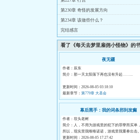
第227章 行宫
第230章 奇怪的发展方向
第234章 该做些什么？
完结感言
看了《每天去梦里雇佣小怪物》的
夜无疆
作者：辰东
简介：那一天太阳落下再也没有升起……...
更新时间：2026-08-05 03:18:10
最新章节：
第779章 大圣会
幕后黑手：我的词条邪到发癫
作者：坟头老树
简介：人，不用为游戏里的犯下的罪孽而买单，
所以，现实里我唯唯诺诺，游戏里我重拳出击
我...
更新时间：2026-08-05 17:27:42