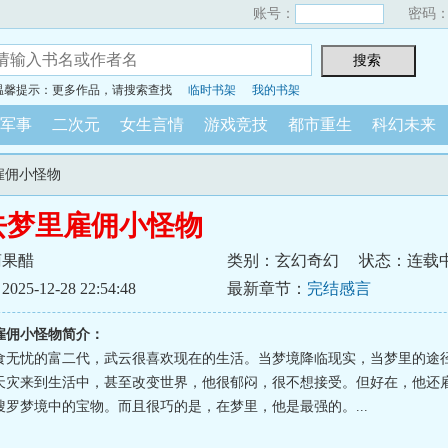
账号：
密码
温馨提示：更多作品，请搜索查找
临时书架
我的书架
军事
二次元
女生言情
游戏竞技
都市重生
科幻未来
雇佣小怪物
去梦里雇佣小怪物
萄果醋
类别：玄幻奇幻
状态：连载
5-12-28 22:54:48
最新章节：
完结感言
雇佣小怪物简介：
食无忧的富二代，武云很喜欢现在的生活。当梦境降临现实，当梦里的途
天灾来到生活中，甚至改变世界，他很郁闷，很不想接受。但好在，他还
搜罗梦境中的宝物。而且很巧的是，在梦里，他是最强的。...