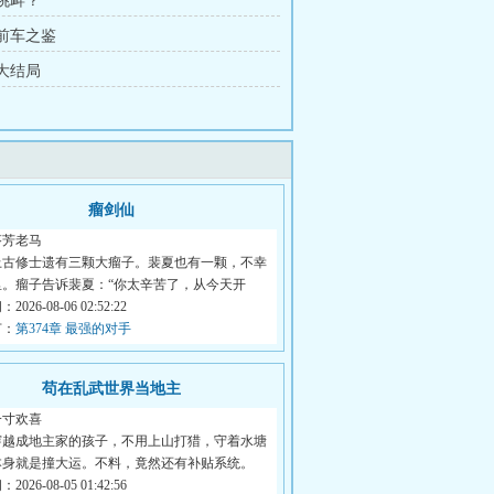
 挑衅？
 前车之鉴
 大结局
瘤剑仙
芬芳老马
上古修士遗有三颗大瘤子。裴夏也有一颗，不幸
里。瘤子告诉裴夏：“你太辛苦了，从今天开
026-08-06 02:52:22
节：
第374章 最强的对手
苟在乱武世界当地主
一寸欢喜
穿越成地主家的孩子，不用上山打猎，守着水塘
本身就是撞大运。不料，竟然还有补贴系统。
026-08-05 01:42:56