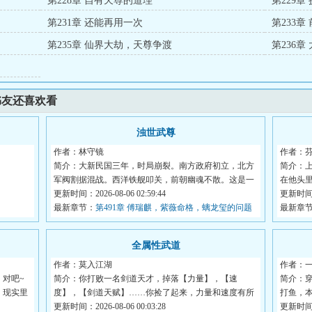
第228章 自有天尊的道理
第229章
第231章 还能再用一次
第233章
第235章 仙界大劫，天尊争渡
第236章
书友还喜欢看
浊世武尊
作者：林守镜
作者：
简介：大新民国三年，时局崩裂。南方政府初立，北方
简介：
军阀割据混战。西洋铁舰叩关，前朝幽魂不散。这是一
在他头
个...
更新时间：2026-08-06 02:59:44
始，...
更新时间：2
最新章节：
第491章 傅瑞麒，紫薇命格，螭龙玺的问题
最新章
全属性武道
作者：莫入江湖
作者：
对吧~
简介：你打败一名剑道天才，掉落【力量】，【速
简介：
。现实里
度】，【剑道天赋】……你捡了起来，力量和速度有所
打鱼，
提升，...
更新时间：2026-08-06 00:03:28
《铁...
更新时间：2