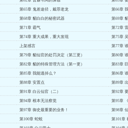
第62章 普霖书局的保镖
第63章
第65章 鬼差途径，戴罪老龙
第66章
第68章 貂白白的秘密武器
第69章
第71章 霸气
第72章 
第74章 重大成果，重大发现
第75章
上架感言
第77章
）
第79章 貂仙官的处罚决定（第三更）
第80章
第82章 貂的特殊管理方法（第一更）
第83章
第85章 我能逃掉么？
第86章
第88章 安置点
第89章 
第91章 白云仙官（二）
第92章
第94章 根本无法察觉
第95章
第97章 御史最重要的业务！
第98章
第100章 蛇蜕
第101章