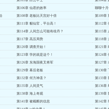
第103章 白云甲士
第104章
第106章 仙君的效率
聊聊十月
饴
第108章 老板比天宫好十倍
第109章
第111章 貂仙官，平台高！
第112章
第114章 人间怎么可能有歧丹？
第115章
第117章 高压局势
第118
第120章 调查开始！
第121
第123章 学的就是这个！
第124章
第126章 东海国夜叉将军
第127
第129章 幕后老板
第130章
第132章 何方神圣？
第133
第135章 人间灵气
第136章
第138章 海上奇观
第139
第141章 被截断的信息
第142章