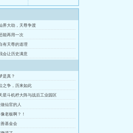
章 仙界大劫，天尊争渡
 还能再用一次
章 自有天尊的道理
章 我会让历史满意
是梦是真？
果位之争，历来如此
周天星斗机杼大阵与战后工业园区
 想做仙官的人
 不像老板啊？！
 慈善基金会