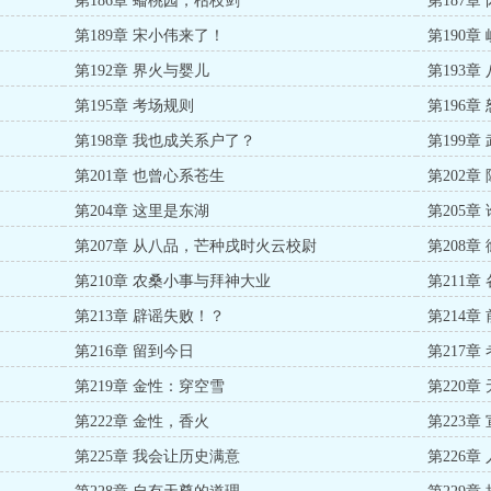
第186章 蟠桃园，枯枝剑
第187章
第189章 宋小伟来了！
第190章
第192章 界火与婴儿
第193
第195章 考场规则
第196章
第198章 我也成关系户了？
第199
第201章 也曾心系苍生
第202章
第204章 这里是东湖
第205章
第207章 从八品，芒种戌时火云校尉
第208
第210章 农桑小事与拜神大业
第211章
第213章 辟谣失败！？
第214章
第216章 留到今日
第217章
第219章 金性：穿空雪
第220章
第222章 金性，香火
第223
第225章 我会让历史满意
第226