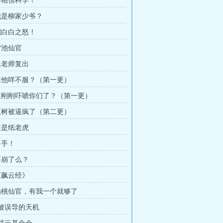
 要相信科学！
 我是柳家少爷？
 貂白白之怒！
雷池仙官
 吴老师复出
 谁他咩不服？（第一更）
 谁刚刚吓唬你们了？（第一更）
 巨树被逼疯了（第二更）
 谁是纸老虎
出手！
 要崩了么？
 《飙云经》
 仙桃仙官，有我一个就够了
 被误导的天机