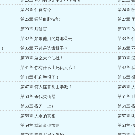
第20章 尼玛的你是不是小说看多了？
第21章 
第23章 仙官有令
第24章 
第26章 貂的血脉技能
第27章 
第29章 貂仙官
第30章
第32章 如果他用的是那朵云
第33章 
族！
第35章 不过是选拔棋子？
第36章
第38章 这么大个仙桃！
第39章 
第41章 你有什么生死仇人么？
第42章
第44章 把它举报了！
第45章
第47章 何人谋算阴山学派？
第48章
第50章 杀伐类仙器
第51章
第53章 拔刀（上）
第54章
第56章 大雨的真相
第57章 
第59章 我知道你很急
第60章 