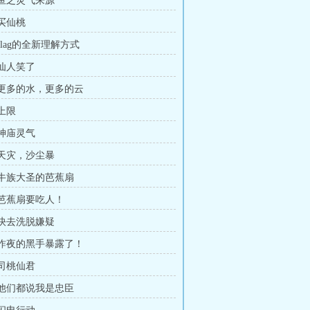
 鱼之灵气来源
 买仙桃
 flag的全新理解方式
 仙人笑了
章 更多的水，更多的云
 上限
 神庙灵气
 天灾，沙尘暴
章 牛族大圣的芭蕉扇
章 芭蕉扇要吃人！
 快去洗脱嫌疑
章 昨夜的黑手暴露了！
 司桃仙君
章 他们都说我是忠臣