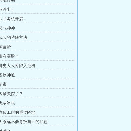
 闪电行动
 岐丹出！
章 八品考核开启！
 怒气冲冲
章 武云的特殊方法
 陈皮炉
 谁在赛脸？
章 御史大人将陷入危机
 各展神通
 前夜
 考场失控了？
 无尽冰眼
章 宣传工作的重要阵地
章 人永远不会背叛自己的底色