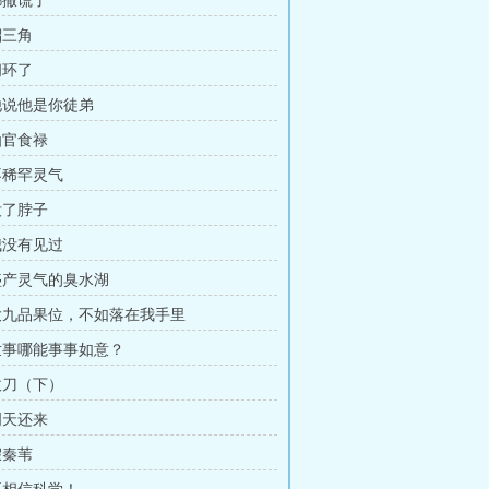
都撒谎了
貂三角
闭环了
 他说他是你徒弟
仙官食禄
 不稀罕灵气
没了脖子
 我没有见过
 盛产灵气的臭水湖
 大九品果位，不如落在我手里
 世事哪能事事如意？
 拔刀（下）
明天还来
假秦苇