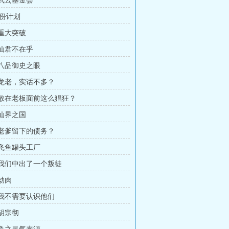
 武云基金会
份计划
 重大突破
 仙君不在乎
 八品御史之眼
章 龙老，实话不多？
章 敢在老板面前这么猖狂？
 仙界之国
章 老爹留下的债务？
 飞鱼罐头工厂
章 我们中出了一个叛徒
 劫肉
章 我不需要认识他们
 胡宗彻