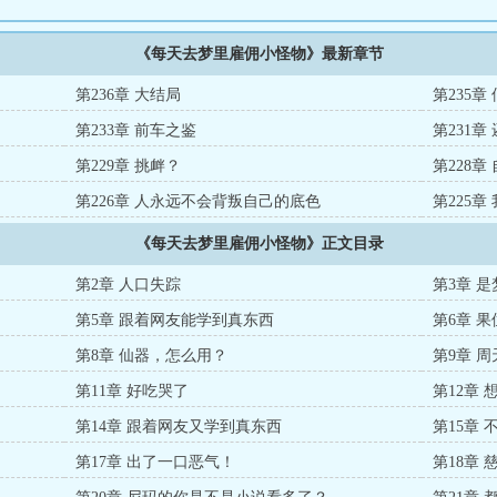
《每天去梦里雇佣小怪物》最新章节
第236章 大结局
第235
第233章 前车之鉴
第231章
第229章 挑衅？
第228
第226章 人永远不会背叛自己的底色
第225
《每天去梦里雇佣小怪物》正文目录
第2章 人口失踪
第3章 
第5章 跟着网友能学到真东西
第6章 
第8章 仙器，怎么用？
第9章 
第11章 好吃哭了
第12章
第14章 跟着网友又学到真东西
第15章
第17章 出了一口恶气！
第18章