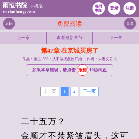
雨恒书院
手机版
临时
登录
注册
书架
m.tianhengs.com
免费阅读
返回
菜单
上一章
查看最新章节
下一章
第47章 在京城买房了
作品：重生1983：从不做接盘侠开始
作者：未定义公式
如果本章错误，请点击
报错
10秒纠正
上一页
1
2
下—页
　　二十五万？
　　金顺才不禁紧皱眉头，这可