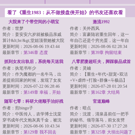
看了《重生1983：从不做接盘侠开始》的书友还喜欢看
大院来了个带空间的小萌宝
激流1992
作者：世梦
作者：关外西风
简介：姜安安六岁就被极品亲戚
简介：富豪陆岩重生回年，这一
算计&lt;br/&gt;堂姐顶替她被大院
年自己还是个穷光蛋，这一年自
军官收养，三姑把她给痴傻继子
更新时间：2026-08-06 19:43:44
己什么都不是。&lt;br/&gt;但是这
更新时间：2026-08-06 02:28:34
当童养媳。&...
最新章节：
第346章 态度
一年她还在...
最新章节：
第39章 拘留结束
抓到女友出轨后，系统每天送我
八零肥妻超旺夫，脚踩极品成首
作者：执笔书年少
作者：灵岫
三百万！
富
简介：作为魔都的一名牛马，出
简介：【重生+年代+甜宠+双洁
差提前回家的时候，发现了女友
+V+虐炸+打脸+群像+斗极品】
出轨。&lt;br/&gt;一气之下，痛打
更新时间：2026-07-22 06:28:46
&lt;br/&gt;现代高科技人才宋青禾
更新时间：2026-07-28 01:20:54
狗男女，林...
最新章节：
第149章 幸福，开始
穿成八零作精肥...
最新章节：
第162章 大结局
了……
随军七零：科研大佬顺手治好残
官道巅峰
作者：煎bingo子
作者：暗点
疾首长
简介：中医传人，农学博士沈棠
简介：沈渡，清泉县前任一把手
穿书成年代文炮灰真千金，被沈
的秘书。领导落马，前女友劈
家逼迫替养女嫁给残废绝嗣的西
更新时间：2026-08-06 10:43:34
腿，同事落井下石，他成了整个
更新时间：2026-07-30 17:27:28
北空军团长。她...
最新章节：
第129章 我不回去
县官场最想踢走的...
最新章节：
第325章 大坝出问题了