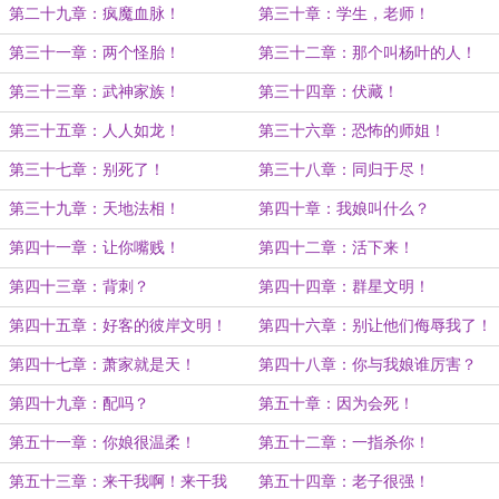
第二十九章：疯魔血脉！
第三十章：学生，老师！
第三十一章：两个怪胎！
第三十二章：那个叫杨叶的人！
第三十三章：武神家族！
第三十四章：伏藏！
第三十五章：人人如龙！
第三十六章：恐怖的师姐！
第三十七章：别死了！
第三十八章：同归于尽！
第三十九章：天地法相！
第四十章：我娘叫什么？
第四十一章：让你嘴贱！
第四十二章：活下来！
第四十三章：背刺？
第四十四章：群星文明！
第四十五章：好客的彼岸文明！
第四十六章：别让他们侮辱我了！
第四十七章：萧家就是天！
第四十八章：你与我娘谁厉害？
第四十九章：配吗？
第五十章：因为会死！
第五十一章：你娘很温柔！
第五十二章：一指杀你！
第五十三章：来干我啊！来干我
第五十四章：老子很强！