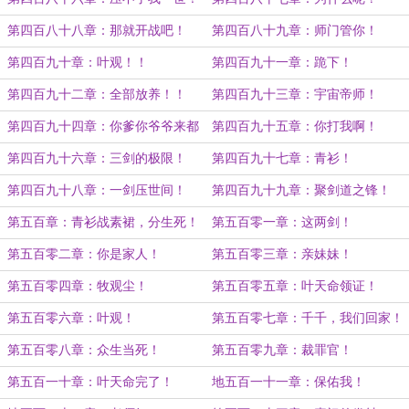
第四百八十八章：那就开战吧！
第四百八十九章：师门管你！
第四百九十章：叶观！！
第四百九十一章：跪下！
第四百九十二章：全部放养！！
第四百九十三章：宇宙帝师！
第四百九十四章：你爹你爷爷来都
第四百九十五章：你打我啊！
没用！
第四百九十六章：三剑的极限！
第四百九十七章：青衫！
第四百九十八章：一剑压世间！
第四百九十九章：聚剑道之锋！
第五百章：青衫战素裙，分生死！
第五百零一章：这两剑！
第五百零二章：你是家人！
第五百零三章：亲妹妹！
第五百零四章：牧观尘！
第五百零五章：叶天命领证！
第五百零六章：叶观！
第五百零七章：千千，我们回家！
第五百零八章：众生当死！
第五百零九章：裁罪官！
第五百一十章：叶天命完了！
地五百一十一章：保佑我！