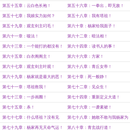
啊！
第五十五章：云白色长袍！
第五十六章：一拳出，即无敌！
第五十七章：我娘实力如何？
第五十八章：我有塔祖！
第五十九章：观玄剑主叼毛！
第六十章：杨家给我面子！
第六十一章：噬法！
第六十二章：暗法相！
第六十三章：一个能打的都没有！
第六十四章：读书人的事！
第六十五章：白衣阁阁主！
第六十六章：方家！
第六十七章：观玄剑主叶观！
第六十八章：青丘女帝！
第六十九章：杨家就是最大的恶！
第七十章：死一般静！
第七十一章：塔祖救我！
第七十二章：见众生！
第七十三章：一步画圈！
第七十四章：重新定义大道！
第七十五章：杀！
第七十六章：一袭素裙！
第七十七章：什么塔祖？没有见
第七十八章：她敢不敢与我杨家为
过！
敌？
第七十九章：杨家再无天命气运！
第八十章：青玄战行道！