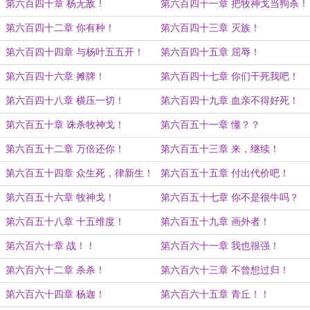
第六百四十章 杨无敌！
第六百四十一章 把牧神戈当狗杀！
第六百四十二章 你有种！
第六百四十三章 灭族！
第六百四十四章 与杨叶五五开！
第六百四十五章 屈辱！
第六百四十六章 摊牌！
第六百四十七章 你们干死我吧！
第六百四十八章 横压一切！
第六百四十九章 血亲不得好死！
第六百五十章 诛杀牧神戈！
第六百五十一章 懂？？
第六百五十二章 万倍还你！
第六百五十三章 来，继续！
第六百五十四章 众生死，律新生！
第六百五十五章 付出代价吧！
第六百五十六章 牧神戈！
第六百五十七章 你不是很牛吗？
第六百五十八章 十五维度！
第六百五十九章 画外者！
第六百六十章 战！！
第六百六十一章 我也很强！
第六百六十二章 杀杀！
第六百六十三章 不曾想过归！
第六百六十四章 杨迦！
第六百六十五章 青丘！！