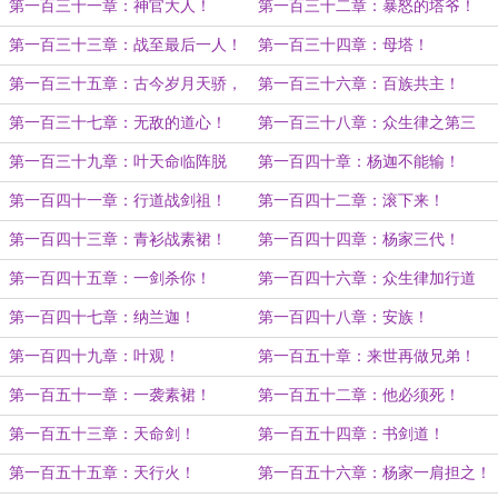
道生！
你！
第一百三十一章：神官大人！
第一百三十二章：暴怒的塔爷！
第一百三十三章：战至最后一人！
第一百三十四章：母塔！
第一百三十五章：古今岁月天骄，
第一百三十六章：百族共主！
来战！
第一百三十七章：无敌的道心！
第一百三十八章：众生律之第三
律！
第一百三十九章：叶天命临阵脱
第一百四十章：杨迦不能输！
逃！
第一百四十一章：行道战剑祖！
第一百四十二章：滚下来！
第一百四十三章：青衫战素裙！
第一百四十四章：杨家三代！
第一百四十五章：一剑杀你！
第一百四十六章：众生律加行道
剑！
第一百四十七章：纳兰迦！
第一百四十八章：安族！
第一百四十九章：叶观！
第一百五十章：来世再做兄弟！
第一百五十一章：一袭素裙！
第一百五十二章：他必须死！
第一百五十三章：天命剑！
第一百五十四章：书剑道！
第一百五十五章：天行火！
第一百五十六章：杨家一肩担之！