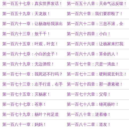
第一百五十七章：真实世界发话！
第一百五十八章：天命气运反噬！
第一百五十九章：天龙族！
第一百六十章：我们要群殴了！
第一百六十一章：让杨迦给我滚出
第一百六十二章：三息不滚，全
来！
死！
第一百六十三章：敖千千！
第一百六十四章：小白！
第一百六十五章：叶观，叶玄！
第一百六十六章：让杨家来打我
啊！
第一百六十七章：小白的盒子！
第一百六十八章：算命的人！
第一百六十九章：无边酒馆！
第一百七十章：只是一滴血！
第一百七十一章：我死还不行吗？
第一百七十二章：硬刚观玄剑主！
第一百七十三章：左手行道，右手
第一百七十四章：那一袭素裙！
剑祖！
第一百七十五章：灭杨家！
第一百七十六章：父母！
第一百七十七章：苍寒！
第一百七十八章：锤死杨叶！
第一百七十九章：杨叶？何足道
第一百八十章：逆着修！
哉！
第一百八十一章：妈妈！
第一百八十二章：道友！