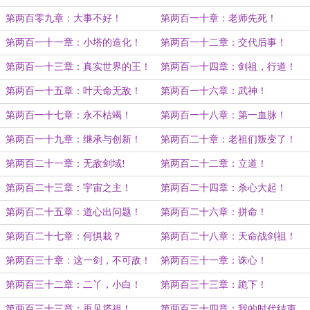
第两百零九章：大事不好！
第两百一十章：老师先死！
第两百一十一章：小塔的造化！
第两百一十二章：交代后事！
第两百一十三章：真实世界的王！
第两百一十四章：剑祖，行道！
第两百一十五章：叶天命无敌！
第两百一十六章：武神！
第两百一十七章：永不枯竭！
第两百一十八章：第一血脉！
第两百一十九章：继承与创新！
第两百二十章：老祖们叛变了！
第两百二十一章：无敌剑域!
第两百二十二章：立道！
第两百二十三章：宇宙之主！
第两百二十四章：杀心大起！
第两百二十五章：道心出问题！
第两百二十六章：拼命！
第两百二十七章：何惧栽？
第两百二十八章：天命战剑祖！
第两百三十章：这一剑，不可敌！
第两百三十一章：诛心！
第两百三十二章：二丫，小白！
第两百三十三章：跪下！
第两百三十三章：再见塔祖！
第两百三十四章：我的时代结束