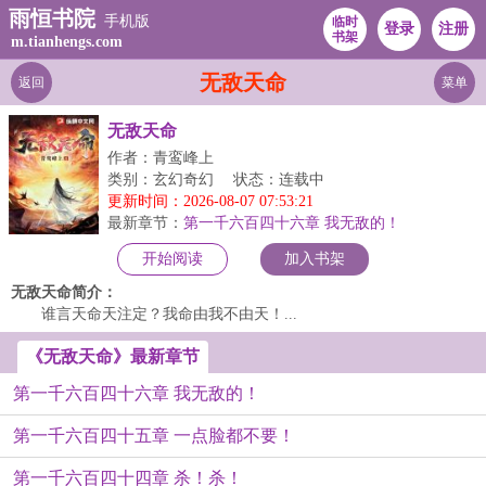
雨恒书院
手机版
临时
登录
注册
书架
m.tianhengs.com
无敌天命
返回
菜单
无敌天命
作者：青鸾峰上
类别：玄幻奇幻
状态：连载中
更新时间：2026-08-07 07:53:21
最新章节：
第一千六百四十六章 我无敌的！
开始阅读
加入书架
无敌天命简介：
谁言天命天注定？我命由我不由天！...
《无敌天命》最新章节
第一千六百四十六章 我无敌的！
第一千六百四十五章 一点脸都不要！
第一千六百四十四章 杀！杀！