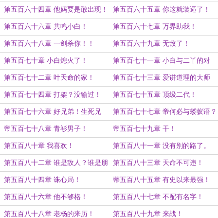
第五百六十四章 他妈要是敢出现！
第五百六十五章 你这就装逼了！
第五百六十六章 共鸣小白！
第五百六十七章 万界助我！
第五百六十八章 一剑杀你！！
第五百六十九章 无敌了！
第五百七十章 小白熄火了！
第五百七十一章 小白与二丫的对
话！
第五百七十二章 叶天命的家！
第五百七十三章 爱讲道理的大师
伯！
第五百七十四章 打架？没输过！
第五百七十五章 顶级二代！
第五百七十六章 好兄弟！生死兄
第五百七十七章 帝何必与蝼蚁语？
弟！
帝五百七十八章 青衫男子！
帝五百七十九章 干！
第五百八十章 我喜欢！
第五百八十一章 没有别的路了。
第五百八十二章 谁是敌人？谁是朋
第五百八十三章 天命不可违！
友？
第五百八十四章 诛心局！
蒂五百八十五章 有史以来最强！
第五百八十六章 他不够格！
第五百八十七章 不配有名字！
第五百八十八章 老杨的来历！
第五百八十九章 来战！