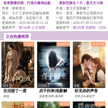
老来娶妻的我，打造出最强仙族
废材交换生？不，是天才小师
作者：暗夜萤火
作者：黄少天安静极了
妹！
简介：七十三岁的年迈修仙者林
简介：前世，林歌为云境派付出
逸，成仙无望，决定留个后，娶
一切，最后只等到被他们亲手扔
了个十八岁的绝色凡人妻子。
更新时间：2026-08-08 00:12:24
进兽潮给林婉偿命的下场。
更新时间：2026-07-28 23:51:05
&lt;br/&gt;洞房...
最新章节：
第144章 公主洞房
&lt;br/&gt;重生回...
最新章节：
第420章 回家啦（大结
局）
正在热播推荐
AI漫剧
影视解说
女频恋爱
完结
已完结
全集
生活甜了一度
贞子归来[电影解
听见你的声音
未知
说]
吴若雪,张玲,袁宗轩
2026
付非凡＆崔佳宁
国产剧
欧美剧
AI漫剧