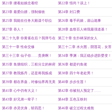
第21章 搂着姑娘念着经
第22章 悟尚？误上！
第23章 最爱白嫖，强制催收
第24章 封口费
第25章 我能在任务大殿谋个职位
第26章 毒手药娘，崖山诡事
么？
第27章 吞人！
第28章 血祭百人铸我最强道基！
第二十九章 你黄雀在后？我弹弓在
第三十章 生扑林深的女人
下！
第三十一章 性命交修
第三十二章 水火图，阴莲花，女菩
萨
第三十三章 仙子你……贵庚啊！
第34章 季渊：我正稳步进阶婴变！
第35章 鱼塘组织，三权分立的林府
第36章 都是钓鱼佬
第37章 教我炼丹，还是将我炼成
第38章 四十年老处男！
丹？
第39章 都在养蛊，对修仙界再无美
第40章 步步生莲！
好滤镜
第41章 心中仍有大义！
第42章 你被别人预定了……
第43章 好兄弟一辈子！
第44章 五色玉铁剑
第45章 赤灵伏身，斩四恶！
第46章 破立过程太难熬