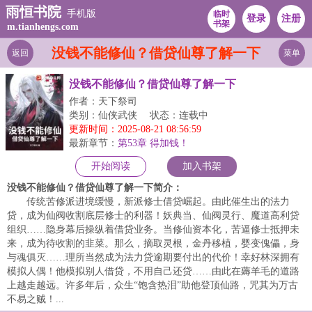
雨恒书院
手机版
临时
登录
注册
书架
m.tianhengs.com
没钱不能修仙？借贷仙尊了解一下
返回
菜单
没钱不能修仙？借贷仙尊了解一下
作者：天下祭司
类别：仙侠武侠
状态：连载中
更新时间：2025-08-21 08:56:59
最新章节：
第53章 得加钱！
开始阅读
加入书架
没钱不能修仙？借贷仙尊了解一下简介：
传统苦修派进境缓慢，新派修士借贷崛起。由此催生出的法力
贷，成为仙阀收割底层修士的利器！妖典当、仙阀灵行、魔道高利贷
组织……隐身幕后操纵着借贷业务。当修仙资本化，苦逼修士抵押未
来，成为待收割的韭菜。那么，摘取灵根，金丹移植，婴变傀儡，身
与魂俱灭……理所当然成为法力贷逾期要付出的代价！幸好林深拥有
模拟人偶！他模拟别人借贷，不用自己还贷……由此在薅羊毛的道路
上越走越远。许多年后，众生“饱含热泪”助他登顶仙路，咒其为万古
不易之贼！...