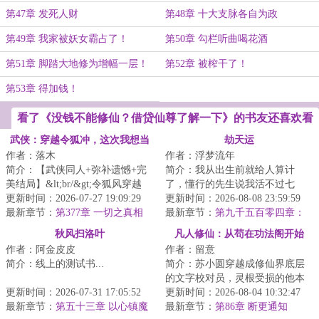
第47章 发死人财
第48章 十大支脉各自为政
第49章 我家被妖女霸占了！
第50章 勾栏听曲喝花酒
第51章 脚踏大地修为增幅一层！
第52章 被榨干了！
第53章 得加钱！
看了《没钱不能修仙？借贷仙尊了解一下》的书友还喜欢看
武侠：穿越令狐冲，这次我想当
劫天运
作者：落木
作者：浮梦流年
个人
简介：【武侠同人+弥补遗憾+完
简介：我从出生前就给人算计
美结局】&lt;br/&gt;令狐风穿越
了，懂行的先生说我活不过七
了。&lt;br/&gt;一觉醒来，穿成了
更新时间：2026-07-27 19:09:29
岁。外婆为了救我，给我娶了童
更新时间：2026-08-08 23:59:59
金书第一白...
最新章节：
第377章 一切之真相
养媳，让我过起了安...
最新章节：
第九千五百零四章：
契机
秋风扫洛叶
凡人修仙：从苟在功法阁开始
作者：阿金皮皮
作者：留意
简介：线上的测试书...
简介：苏小圆穿越成修仙界底层
的文字校对员，灵根受损的他本
更新时间：2026-07-31 17:05:52
以为一生将碌碌无为。&lt;br/&gt;
更新时间：2026-08-04 10:32:47
最新章节：
第五十三章 以心镇魔
直到他发现...
最新章节：
第86章 断更通知