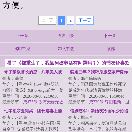
方便。
上一页
1
2
下—页
上一章
查看目录
下一章
临时书架
加入书签
回顶部↑
看了《都重生了，我靠阿姨养活有问题吗？》的书友还喜欢
看
怀了禁欲首长的崽，八零美人被
骗婚三年？我转身搬空家产嫁你
作者：慕尧
作者：那个陈陈陈
宠坏
上司！
简介：【重生+年代+打脸+双洁
简介：闻溪因为熬夜工作猝死穿
+虐渣+甜宠】&lt;br/&gt;前世，姜
越成为年代被渣男骗婚的胖姑
云笙新婚夜见着丈夫和小姑子卿
更新时间：2026-08-06 22:06:56
娘。&lt;br/&gt;渣夫攀高枝和领导
更新时间：2026-08-05 16:30:48
卿我我，愤怒...
最新章节：
第473章 没有无缘无故
女儿在军区双...
最新章节：
第329章 辞旧迎新，迎
的好
接新一年
七零相亲走错桌，团长追妻上瘾
错嫁随军：新婚夜冷面军少沦陷
作者：八爪兔
作者：桃三月
求生崽
了
简介：【重生虐渣+科技兴国+灵
简介：相亲前夕，姜珍霓梦见自
泉空间+先婚后爱+渣男火葬场】
己生活在一本书里。她的存在就