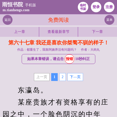
雨恒书院
手机版
临时
登录
注册
书架
m.tianhengs.com
免费阅读
返回
菜单
上一章
查看最新章节
下一章
第六十七章 我还是喜欢你桀骜不驯的样子！
作品：都重生了，我靠阿姨养活有问题吗？
作者：大肉丸
如果本章错误，请点击
报错
10秒纠正
上一页
1
2
下—页
　　东瀛岛。
　　某座贵族才有资格享有的庄
园之中，一个脸色阴沉的中年