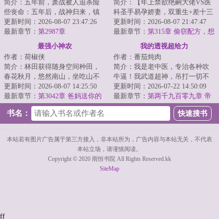
简介：五年前，萧战被人追杀险
简介：【年上禁欲绝嗣大佬VS医
些丧命：五年后，战神归来，镇
科圣手易孕娇妻，双重生+差十三
压世间一切宵小。...
更新时间：2026-08-07 23:47:26
岁+打脸虐渣+渣夫火葬场】
更新时间：2026-08-07 21:47:47
最新章节：
第2987章
&lt;br/&gt; 苏婉...
最新章节：
第315章 偷窃配方，想
倒打一耙讹诈
最强小神农
我的透视超给力
作者：荷椒侠
作者：番茄炖肉
简介：林田获得随身空间种田，
简介：我是老中医，专治各种吹
春花秋月，悠然南山，坐吃山不
牛逼！我武道超神，吊打一切不
空。他只想过好自己的小日子，
更新时间：2026-08-07 14:25:50
服气！秦飞偶得神秘传承，拥有
更新时间：2026-07-22 14:50:09
实力却不允许他...
最新章节：
第3042章 爸妈送你的
神眼，从此医术...
最新章节：
第两千九百零九章 帝
大礼
境（大结局）
书名：
本站若有图片广告属于第三方接入，非本站所为，广告内容与本站无关，不代表
本站立场，请谨慎阅读。
Copyright © 2020 雨恒书院 All Rights Reserved.kk
SiteMap
ff