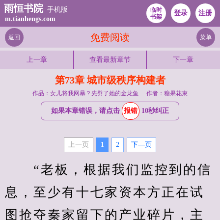
雨恒书院
手机版
临时
登录
注册
书架
m.tianhengs.com
免费阅读
返回
菜单
上一章
查看最新章节
下一章
第73章 城市级秩序构建者
作品：女儿将我网暴？先劈了她的金龙鱼
作者：糖果花束
如果本章错误，请点击
报错
10秒纠正
上一页
1
2
下—页
　　“老板，根据我们监控到的信
息，至少有十七家资本方正在试
图抢夺秦家留下的产业碎片，主