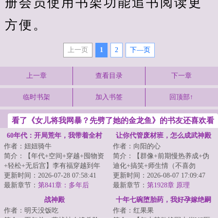
册会员使用书架功能追书阅读更
方便。
上一页
1
2
下—页
上一章
查看目录
下一章
临时书架
加入书签
回顶部↑
看了《女儿将我网暴？先劈了她的金龙鱼》的书友还喜欢看
60年代：开局荒年，我带着全村
让你代管废材班，怎么成武神殿
作者：妞妞骑牛
作者：向阳的心
吃肉
了
简介：【年代+空间+穿越+囤物资
简介：【群像+前期慢热养成+伪
+轻松+无后宫】李有福穿越到年
迪化+搞笑+师生情（不喜勿
灾荒年，一个和他同名同姓的男
更新时间：2026-07-28 07:58:41
入）】半个月撵走三个班主任。
更新时间：2026-08-07 17:09:47
人身上，并且...
最新章节：
第841章：多年后
面对有着人均混世魔...
最新章节：
第1928章 原理
战神殿
十年七碗堕胎药，我好孕嫁绝嗣
作者：明天没饭吃
作者：红果果
他悔疯了