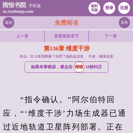
雨恒书院
手机版
临时
登录
注册
书架
m.tianhengs.com
免费阅读
返回
菜单
上一章
查看最新章节
下一章
第136章 维度干涉
作品：女儿将我网暴？先劈了她的金龙鱼
作者：糖果花束
如果本章错误，请点击
报错
10秒纠正
　　“指令确认。”阿尔伯特回
应，“‘维度干涉’力场生成器已通
过近地轨道卫星阵列部署。正在