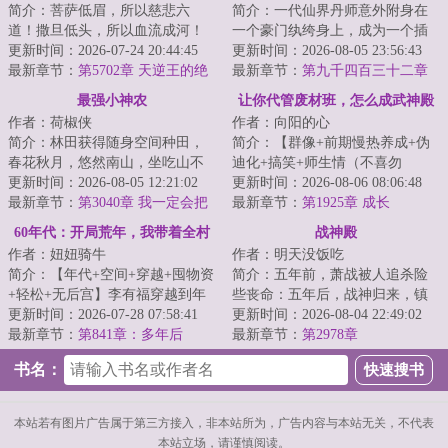
简介：菩萨低眉，所以慈悲六
简介：一代仙界丹师意外附身在
道！撒旦低头，所以血流成河！
一个豪门纨绔身上，成为一个插
以撒旦之名，专职杀戮，他要当
更新时间：2026-07-24 20:44:45
班生，以一身神奇仙术，混迹于
更新时间：2026-08-05 23:56:43
最强的那个男人！...
最新章节：
第5702章 天逆王的绝
美女丛中，在都...
最新章节：
第九千四百三十二章
境！
原来如此！
最强小神农
让你代管废材班，怎么成武神殿
作者：荷椒侠
作者：向阳的心
了
简介：林田获得随身空间种田，
简介：【群像+前期慢热养成+伪
春花秋月，悠然南山，坐吃山不
迪化+搞笑+师生情（不喜勿
空。他只想过好自己的小日子，
更新时间：2026-08-05 12:21:02
入）】半个月撵走三个班主任。
更新时间：2026-08-06 08:06:48
实力却不允许他...
最新章节：
第3040章 我一定会把
面对有着人均混世魔...
最新章节：
第1925章 成长
你赶出这个家
60年代：开局荒年，我带着全村
战神殿
作者：妞妞骑牛
作者：明天没饭吃
吃肉
简介：【年代+空间+穿越+囤物资
简介：五年前，萧战被人追杀险
+轻松+无后宫】李有福穿越到年
些丧命：五年后，战神归来，镇
灾荒年，一个和他同名同姓的男
更新时间：2026-07-28 07:58:41
压世间一切宵小。...
更新时间：2026-08-04 22:49:02
人身上，并且...
最新章节：
第841章：多年后
最新章节：
第2978章
书名：
本站若有图片广告属于第三方接入，非本站所为，广告内容与本站无关，不代表
本站立场，请谨慎阅读。