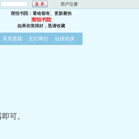
：
用户注册
雨恒书院：看啥都有、更新最快
雨恒书院
如果你觉得好，恳请收藏
灵异悬疑
玄幻奇幻
仙侠武侠
器即可。