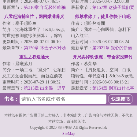
结婚十八年，周文秋上照顾瞎眼
更新时间：2026-08-07 07:46:57
着自己。&lt;br/&gt;不给她们养的
更新时间：2026-08-07 02:08:30
公爹多病婆...
最新章节：
第310章 年纪轻轻咋骗
白白胖胖...
最新章节：
第157章 这孩子我们要
人呢？
了
八零赶海捕鱼忙，网网爆满养兵
师尊求你了，徒儿你快下山吧
作者：塞壬想吃鱼
作者：想吃烤冷面
王
简介：沈海珠重生了！&lt;br/&gt;
简介：我本一心向医仙，怎料下
前世她被闺蜜徐美丽算计，嫁给
山入红尘。...
了戴着老实人面具的徐俊生。
更新时间：2026-08-07 02:06:10
更新时间：2026-08-07 00:08:24
&lt;br/&gt;人...
最新章节：
第150章 木盒子不对劲
最新章节：
第2021章 狠心的伊丽
重生之权途通天
开局卖掉铁饭碗，带全家投奔竹
作者：晨曦落月
作者：慕荣华
马军官
简介：一场工地 “意外”，让项目
简介：【男反追女、空间、白眼
总工方远含恨而死。而就在前夜
狼转性、年代奋斗】&lt;br/&gt;现
他终于知道，自己当年的公务员
更新时间：2026-07-29 11:30:32
代八十岁老太楼新月穿书了。
更新时间：2026-08-06 00:13:21
之路，是被...
最新章节：
第215章 出来混，迟早
&lt;br/&gt;不...
最新章节：
第154章 别真出什么事
要还的
情了
书名：
本站若有图片广告属于第三方接入，非本站所为，广告内容与本站无关，不代表
本站立场，请谨慎阅读。
Copyright © 2020 雨恒书院 All Rights Reserved.kk
SiteMap