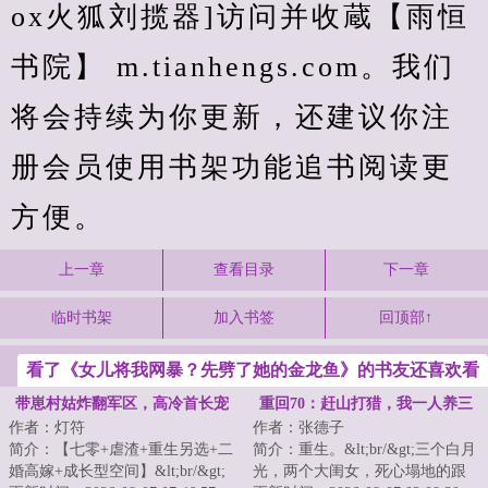
ox火狐刘揽器]访问并收蔵【雨恒
书院】 m.tianhengs.com。我们
将会持续为你更新，还建议你注
册会员使用书架功能追书阅读更
方便。
上一章
查看目录
下一章
临时书架
加入书签
回顶部↑
看了《女儿将我网暴？先劈了她的金龙鱼》的书友还喜欢看
带崽村姑炸翻军区，高冷首长宠
重回70：赶山打猎，我一人养三
作者：灯符
作者：张德子
疯了
家！
简介：【七零+虐渣+重生另选+二
简介：重生。&lt;br/&gt;三个白月
婚高嫁+成长型空间】&lt;br/&gt;
光，两个大闺女，死心塌地的跟