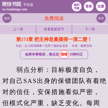
雨恒书院
手机版
临时
登录
注册
书架
m.tianhengs.com
免费阅读
返回
菜单
上一章
查看最新章节
下一章
第173章 把主神老巢摸得一清二楚！
作品：女儿将我网暴？先劈了她的金龙鱼
作者：糖果花束
如果本章错误，请点击
报错
10秒纠正
　　弱点分析：目标极度自负，
对自己SAS出身的保镖团队有着绝
对的信任，安保措施看似严密，
但模式化严重，缺乏变化。每周