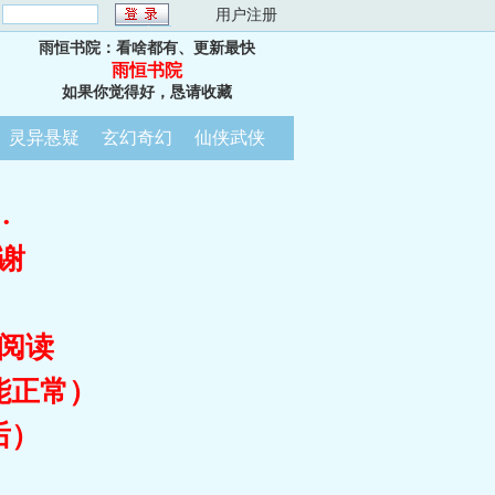
：
用户注册
雨恒书院：看啥都有、更新最快
雨恒书院
如果你觉得好，恳请收藏
灵异悬疑
玄幻奇幻
仙侠武侠
…
谢
阅读
能正常）
后）