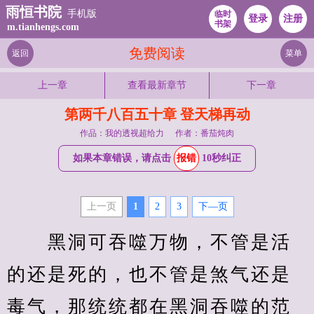
雨恒书院
手机版
临时
登录
注册
书架
m.tianhengs.com
免费阅读
返回
菜单
上一章
查看最新章节
下一章
第两千八百五十章 登天梯再动
作品：我的透视超给力
作者：番茄炖肉
如果本章错误，请点击
报错
10秒纠正
上一页
1
2
3
下—页
　　黑洞可吞噬万物，不管是活
的还是死的，也不管是煞气还是
毒气，那统统都在黑洞吞噬的范