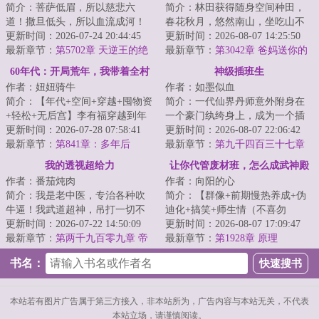
简介：菩萨低眉，所以慈悲六
简介：林田获得随身空间种田，
道！撒旦低头，所以血流成河！
春花秋月，悠然南山，坐吃山不
以撒旦之名，专职杀戮，他要当
更新时间：2026-07-24 20:44:45
空。他只想过好自己的小日子，
更新时间：2026-08-07 14:25:50
最强的那个男人！...
最新章节：
第5702章 天逆王的绝
实力却不允许他...
最新章节：
第3042章 爸妈送你的
境！
大礼
60年代：开局荒年，我带着全村
神级插班生
作者：妞妞骑牛
作者：如墨似血
吃肉
简介：【年代+空间+穿越+囤物资
简介：一代仙界丹师意外附身在
+轻松+无后宫】李有福穿越到年
一个豪门纨绔身上，成为一个插
灾荒年，一个和他同名同姓的男
更新时间：2026-07-28 07:58:41
班生，以一身神奇仙术，混迹于
更新时间：2026-08-07 22:06:42
人身上，并且...
最新章节：
第841章：多年后
美女丛中，在都...
最新章节：
第九千四百三十七章
答案！
我的透视超给力
让你代管废材班，怎么成武神殿
作者：番茄炖肉
作者：向阳的心
了
简介：我是老中医，专治各种吹
简介：【群像+前期慢热养成+伪
牛逼！我武道超神，吊打一切不
迪化+搞笑+师生情（不喜勿
服气！秦飞偶得神秘传承，拥有
更新时间：2026-07-22 14:50:09
入）】半个月撵走三个班主任。
更新时间：2026-08-07 17:09:47
神眼，从此医术...
最新章节：
第两千九百零九章 帝
面对有着人均混世魔...
最新章节：
第1928章 原理
境（大结局）
书名：
本站若有图片广告属于第三方接入，非本站所为，广告内容与本站无关，不代表
本站立场，请谨慎阅读。