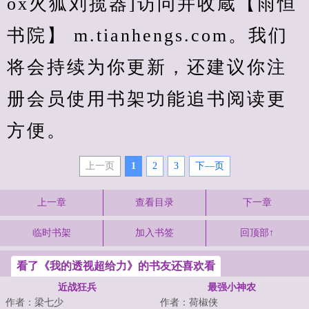
ox火狐刘揽器]访问并收蔵【雨恒
书院】 m.tianhengs.com。我们
将会持续为你更新，还建议你注
册会员使用书架功能追书阅读更
方便。
上一页
1
2
3
下—页
上一章
查看目录
下一章
临时书架
加入书签
回顶部↑
看了《我的透视超给力》的书友还喜欢看
近战狂兵
最强小神农
作者：梁七少
作者：荷椒侠