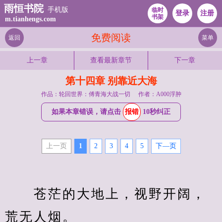
雨恒书院
手机版
临时
登录
注册
书架
m.tianhengs.com
免费阅读
返回
菜单
上一章
查看最新章节
下一章
第十四章 别靠近大海
作品：轮回世界：傅青海大战一切
作者：A000浮肿
如果本章错误，请点击
报错
10秒纠正
上一页
1
2
3
4
5
下—页
　　苍茫的大地上，视野开阔，
荒无人烟。