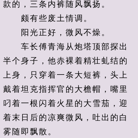
款的，三条内裤随风飘扬。
　　颇有些废土情调。
　　阳光正好，微风不燥。
　　车长傅青海从炮塔顶部探出
半个身子，他赤裸着精壮虬结的
上身，只穿着一条大短裤，头上
戴着坦克指挥官的大檐帽，嘴里
叼着一根闪着火星的大雪茄，迎
着末日后的凉爽微风，吐出的白
雾随即飘散。