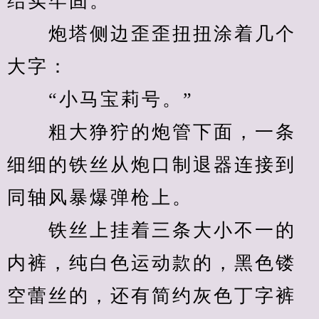
结实牢固。
　　炮塔侧边歪歪扭扭涂着几个
大字：
　　“小马宝莉号。”
　　粗大狰狞的炮管下面，一条
细细的铁丝从炮口制退器连接到
同轴风暴爆弹枪上。
　　铁丝上挂着三条大小不一的
内裤，纯白色运动款的，黑色镂
空蕾丝的，还有简约灰色丁字裤