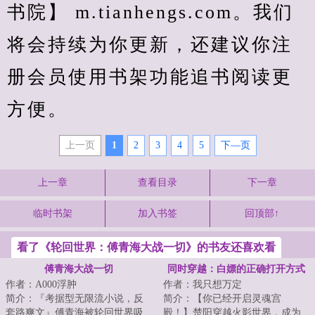
书院】 m.tianhengs.com。我们
将会持续为你更新，还建议你注
册会员使用书架功能追书阅读更
方便。
上一页
1
2
3
4
5
下—页
上一章
查看目录
下一章
临时书架
加入书签
回顶部↑
看了《轮回世界：傅青海大战一切》的书友还喜欢看
傅青海大战一切
同时穿越：白嫖的正确打开方式
作者：A000浮肿
作者：我只想万定
简介：『考据型无限流小说，反
简介：【你已经开启灵魂宫
套路爽文』傅青海被轮回世界吸
殿！】楚阳穿越火影世界，成为