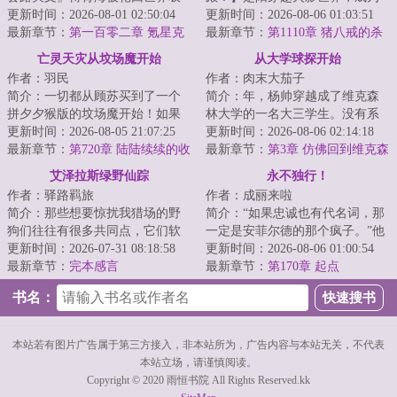
入了，当他目睹了异形大战食死
更新时间：2026-08-01 02:50:04
千手一族一员，但似乎穿越的有
更新时间：2026-08-06 01:03:51
徒、绝地武士大...
最新章节：
第一百零二章 氪星克
点早，穿越忍村都还...
最新章节：
第1110章 猪八戒的杀
星
招
亡灵天灾从坟场魔开始
从大学球探开始
作者：羽民
作者：肉末大茄子
简介：一切都从顾苏买到了一个
简介：年，杨帅穿越成了维克森
拼夕夕猴版的坟场魔开始！如果
林大学的一名大三学生。没有系
不想死在游戏里，就要想办法拼
更新时间：2026-08-05 21:07:25
统，没有天赋，他唯一比其他人
更新时间：2026-08-06 02:14:18
命！拾荒、战斗...
最新章节：
第720章 陆陆续续的收
多知道的，是未...
最新章节：
第3章 仿佛回到维克森
获（加更求全订）
林大学
艾泽拉斯绿野仙踪
永不独行！
作者：驿路羁旅
作者：成丽来啦
简介：那些想要惊扰我猎场的野
简介：“如果忠诚也有代名词，那
狗们往往有很多共同点，它们软
一定是安菲尔德的那个疯子。”他
弱、鲁莽、怯懦...甚至不好吃，可
更新时间：2026-07-31 08:18:58
是足坛的异类，是媒体口诛笔伐
更新时间：2026-08-06 01:00:54
在大自然的...
最新章节：
完本感言
的暴徒，是...
最新章节：
第170章 起点
书名：
本站若有图片广告属于第三方接入，非本站所为，广告内容与本站无关，不代表
本站立场，请谨慎阅读。
Copyright © 2020 雨恒书院 All Rights Reserved.kk