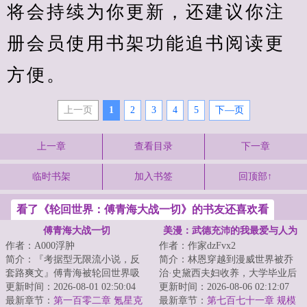
将会持续为你更新，还建议你注
册会员使用书架功能追书阅读更
方便。
上一页
1
2
3
4
5
下—页
上一章
查看目录
下一章
临时书架
加入书签
回顶部↑
看了《轮回世界：傅青海大战一切》的书友还喜欢看
傅青海大战一切
美漫：武德充沛的我最爱与人为
作者：A000浮肿
作者：作家dzFvx2
善
简介：『考据型无限流小说，反
简介：林恩穿越到漫威世界被乔
套路爽文』傅青海被轮回世界吸
治·史黛西夫妇收养，大学毕业后
入了，当他目睹了异形大战食死
更新时间：2026-08-01 02:50:04
成为纽约FBI一员，还以为自己这
更新时间：2026-08-06 02:12:07
徒、绝地武士大...
最新章节：
第一百零二章 氪星克
辈子没有金...
最新章节：
第七百七十一章 规模