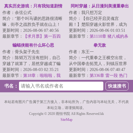
星
最大的安保挑战！
真实历史游戏：只有我知道剧情
同时穿越：从日漫到美漫重拳出
作者：余弦公式
作者：我只想万定
击
简介：“那个叫马谡的思路很清晰
简介：【你已经开启灵魂宫
嘛，街亭之战胜负手就在山上！
殿！】楚阳穿越火影世界，成为
连山都不敢占的，都是庸才，根
更新时间：2026-08-06 07:40:56
千手一族一员，但似乎穿越的有
更新时间：2026-08-06 01:03:51
本不足为虑！...
最新章节：
【求月票】第一百四
点早，穿越忍村都还...
最新章节：
第1110章 猪八戒的杀
十八章 名望结算！
招
蝙蝠侠能有什么坏心思
拳无敌
作者：骨头架子先生
作者：东王一
简介：陈韬万万没有想到，自己
简介：一代重拳之王横空出世，
穿越了就算了，居然穿越成了蝙
从中国拳击拓荒人，到镇压世界
蝠侠本人。众所周知，蝙蝠侠聪
更新时间：2026-08-03 02:35:21
重量级拳坛，凭拳感拟态矩阵丈
更新时间：2026-08-06 07:40:47
明绝顶，智慧超...
最新章节：
第18章：啦啦啦，我
量拳台，以一双...
最新章节：
第336章 雷一段 热门
是卖挂的小行家
与冷门
书名：
本站若有图片广告属于第三方接入，非本站所为，广告内容与本站无关，不代表
本站立场，请谨慎阅读。
Copyright © 2020 雨恒书院 All Rights Reserved.kk
SiteMap