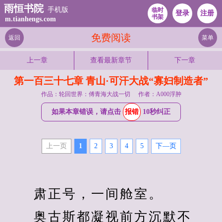
雨恒书院
手机版
临时
登录
注册
书架
m.tianhengs.com
免费阅读
返回
菜单
上一章
查看最新章节
下一章
第一百三十七章 青山·可汗大战“寡妇制造者”
作品：轮回世界：傅青海大战一切
作者：A000浮肿
如果本章错误，请点击
报错
10秒纠正
上一页
1
2
3
4
5
下—页
　　肃正号，一间舱室。
　　奥古斯都凝视前方沉默不