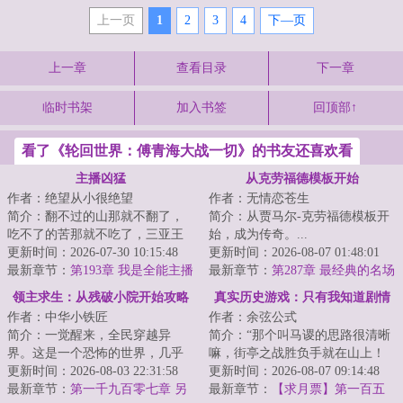
上一页
1
2
3
4
下—页
上一章
查看目录
下一章
临时书架
加入书签
回顶部↑
看了《轮回世界：傅青海大战一切》的书友还喜欢看
主播凶猛
从克劳福德模板开始
作者：绝望从小很绝望
作者：无情恋苍生
简介：翻不过的山那就不翻了，
简介：从贾马尔-克劳福德模板开
吃不了的苦那就不吃了，三亚王
始，成为传奇。...
李凡重活一世决定游戏可以打，
更新时间：2026-07-30 10:15:48
更新时间：2026-08-07 01:48:01
职业那是万万不...
最新章节：
第193章 我是全能主播
最新章节：
第287章 最经典的名场
（大结局）
面（求订阅！！！）
领主求生：从残破小院开始攻略
真实历史游戏：只有我知道剧情
作者：中华小铁匠
作者：余弦公式
简介：一觉醒来，全民穿越异
简介：“那个叫马谡的思路很清晰
界。这是一个恐怖的世界，几乎
嘛，街亭之战胜负手就在山上！
不可度量。这里有巨龙、狮鹫、
更新时间：2026-08-03 22:31:58
连山都不敢占的，都是庸才，根
更新时间：2026-08-07 09:14:48
哥布林、地精、矮...
最新章节：
第一千九百零七章 另
本不足为虑！...
最新章节：
【求月票】第一百五