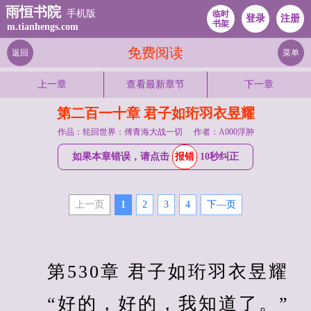
雨恒书院
手机版
临时
登录
注册
书架
m.tianhengs.com
免费阅读
返回
菜单
上一章
查看最新章节
下一章
第二百一十章 君子如珩羽衣昱耀
作品：轮回世界：傅青海大战一切
作者：A000浮肿
如果本章错误，请点击
报错
10秒纠正
上一页
1
2
3
4
下—页
　　第530章 君子如珩羽衣昱耀
　　“好的，好的，我知道了。”