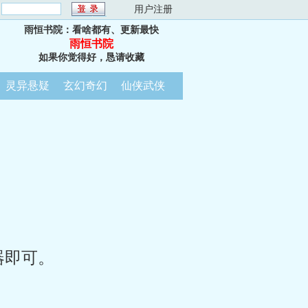
：
用户注册
雨恒书院：看啥都有、更新最快
雨恒书院
如果你觉得好，恳请收藏
灵异悬疑
玄幻奇幻
仙侠武侠
器即可。