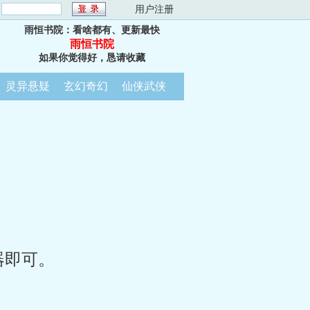
：
用户注册
雨恒书院：看啥都有、更新最快
雨恒书院
如果你觉得好，恳请收藏
灵异悬疑
玄幻奇幻
仙侠武侠
器即可。