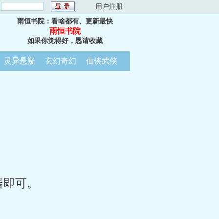
：
用户注册
雨恒书院：看啥都有、更新最快
雨恒书院
如果你觉得好，恳请收藏
灵异悬疑
玄幻奇幻
仙侠武侠
器即可。